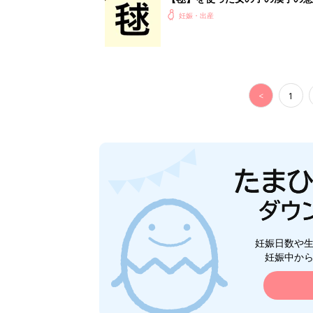
妊娠・出産
<
1
妊娠日数や
妊娠中か