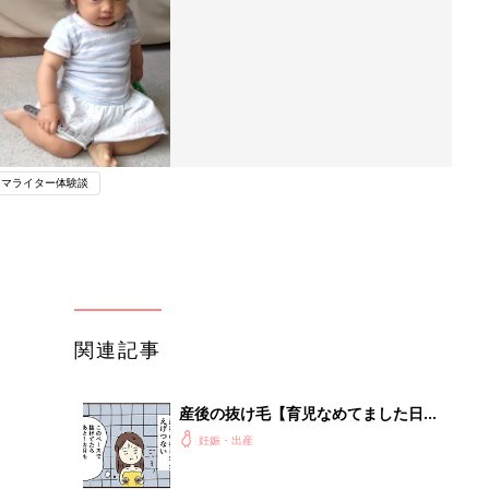
ママライター体験談
関連記事
産後の抜け毛【育児なめてました日記
シーズン2 #72】
妊娠・出産