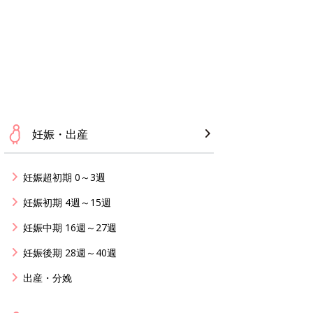
妊娠・出産
妊娠超初期 0～3週
妊娠初期 4週～15週
妊娠中期 16週～27週
妊娠後期 28週～40週
出産・分娩