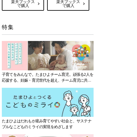
楽天ブックス
楽天ブックス
で購入
で購入
特集
子育てをみんなで。たまひよチーム育児。頑張る2人を
応援する、妊娠・育児世代を超え、チーム育児に共感
する社会を目指していきます。
たまひよはだれもが産み育てやすい社会と、サステナ
ブルなこどものミライの実現をめざします