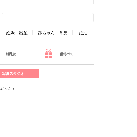
妊娠・出産
赤ちゃん・育児
妊活
離乳食
優待パス
写真スタジオ
れだった？