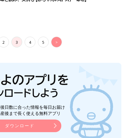
2
3
4
5
>
生後日数に合った情報を毎日お届け
ら産後まで長く使える無料アプリ
ダウンロード