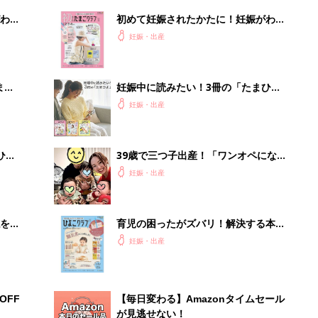
わか
初めて妊娠されたかたに！妊娠がわか
まご
ったら最初に読む本『初めてのたまご
妊娠・出産
クラブ 夏号』
まご
妊娠中に読みたい！3冊の「たまひ
集〉
よ」
妊娠・出産
ひ
39歳で三つ子出産！「ワンオペになる
時間帯は、髪を振り乱して頑張ってい
妊娠・出産
ます」哺乳びんを洗う暇もない怒涛の
育児とは！？【桑子英里アナ・インタ
ビュー】
を買
育児の困ったがズバリ！解決する本
『ひよこクラブ 秋号』 4カ月～2才
妊娠・出産
になるまで、育児に役立つ情報がいっ
ぱい！
OFF
【毎日変わる】Amazonタイムセール
が見逃せない！