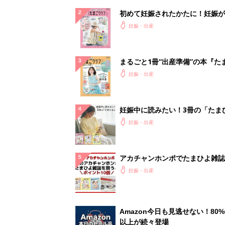
初めて妊娠されたかたに！妊娠が
ったら最初に読む本『初めてのた
妊娠・出産
クラブ 夏号』
まるごと1冊“出産準備”の本『た
クラブ 夏号』〈スペシャル大特
妊娠・出産
夫婦で予習する 出産の教科書
妊娠中に読みたい！3冊の「たま
よ」
妊娠・出産
アカチャンホンポでたまひよ雑誌
うとポイント10倍【期間限定】
妊娠・出産
Amazon今日も見逃せない！80%
以上が続々登場