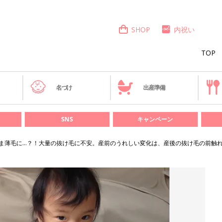
SHOP
内祝い
TOP
き
名づけ
出産準備
SNS
キャンペーン
ま薄毛に…？！大量の抜け毛に不安。産前のうれしい変化は、産後の抜け毛の前触