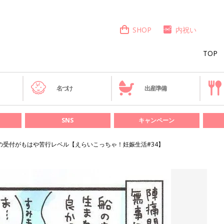
SHOP
内祝い
TOP
き
名づけ
出産準備
SNS
キャンペーン
の受付がもはや苦行レベル【えらいこっちゃ！妊娠生活#34】