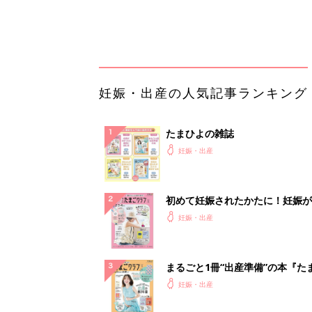
まるごと1冊“出産準備”の本『た
クラブ 夏号』〈スペシャル大特
妊娠・出産
夫婦で予習する 出産の教科書
妊娠中に読みたい！3冊の「たま
よ」
妊娠・出産
アカチャンホンポでたまひよ雑誌
うとポイント10倍【期間限定】
妊娠・出産
「今日の目玉商品は？」毎日変わ
mazonタイムセールが見逃せな
PR（Amazon）