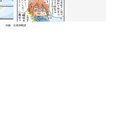
妊娠・出産体験談
関連記事
祝！まつざきしおりさん連載100回記
念 あの人気エピソードをもう一度！
妊娠・出産
わか
船タクシーで産院へ！陣痛から産院ま
まご
での長い道のり③【えらいこっちゃ！
妊娠・出産
妊娠生活#33】