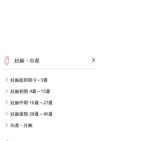
妊娠・出産
妊娠超初期 0～3週
妊娠初期 4週～15週
妊娠中期 16週～27週
妊娠後期 28週～40週
出産・分娩