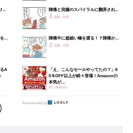
Recommended by
出産予定日計算ツール
った
排卵日や最終生理日から出産予定日を計算した
り、妊活のタイミングの目安も
お金・手続き
出産
出産費用やもらえるお金・必要な手続きを知ろ
う