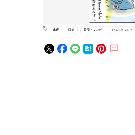
出産
陣痛
日記・マンガ
まつざきしおり
妊娠・出産の人気記事ランキング
たまひよの雑誌
妊娠・出産
初めて妊娠されたかたに！妊娠が
ったら最初に読む本『初めてのた
妊娠・出産
クラブ 夏号』