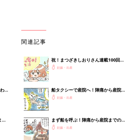
まご
まず船を呼ぶ！陣痛から産院までの長
集〉
い道のり①【えらいこっちゃ！妊娠生
妊娠・出産
活#31】
ひ
陣痛と浣腸のスパイラルに翻弄される
私【えらいこっちゃ！妊娠生活#35】
妊娠・出産
を買
陣痛中に超細い橋を渡る！？陣痛から
産院までの長い道のり②【えらいこっ
妊娠・出産
ちゃ！妊娠生活#32】
るA
「え、こんなセールやってたの？」8
い
0％OFF以上が続々登場！Amazonの
本気が...
PR（Amazon）