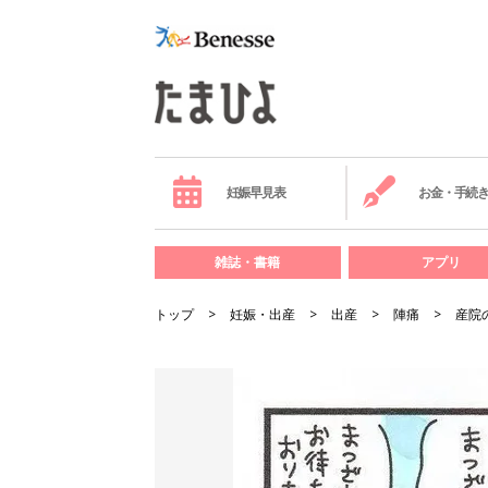
妊娠早見表
お金・手続
雑誌・書籍
アプリ
トップ
妊娠・出産
出産
陣痛
産院