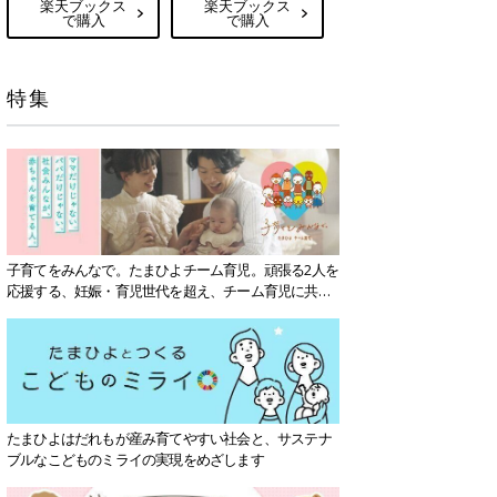
楽天ブックス
楽天ブックス
で購入
で購入
特集
子育てをみんなで。たまひよチーム育児。頑張る2人を
応援する、妊娠・育児世代を超え、チーム育児に共感
する社会を目指していきます。
たまひよはだれもが産み育てやすい社会と、サステナ
ブルなこどものミライの実現をめざします