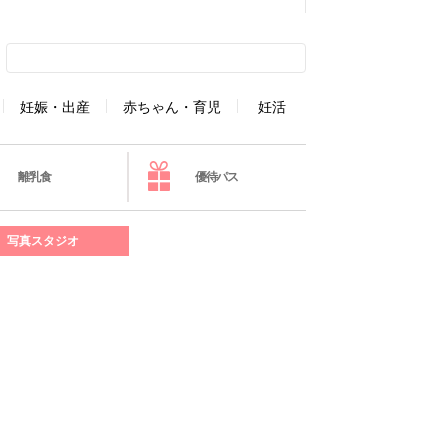
妊娠・出産
赤ちゃん・育児
妊活
離乳食
優待パス
写真スタジオ