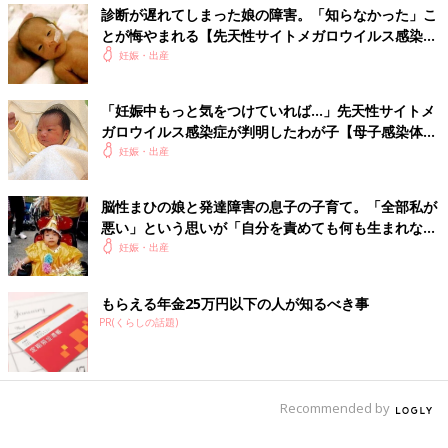
診断が遅れてしまった娘の障害。「知らなかった」こ
とが悔やまれる【先天性サイトメガロウイルス感染
症・体験談】
妊娠・出産
「妊娠中もっと気をつけていれば…」先天性サイトメ
ガロウイルス感染症が判明したわが子【母子感染体験
談】
妊娠・出産
脳性まひの娘と発達障害の息子の子育て。「全部私が
悪い」という思いが「自分を責めても何も生まれな
い」に変わるまで【先天性サイトメガロウイルス感染
妊娠・出産
症・体験談】
もらえる年金25万円以下の人が知るべき事
PR(くらしの話題)
Recommended by