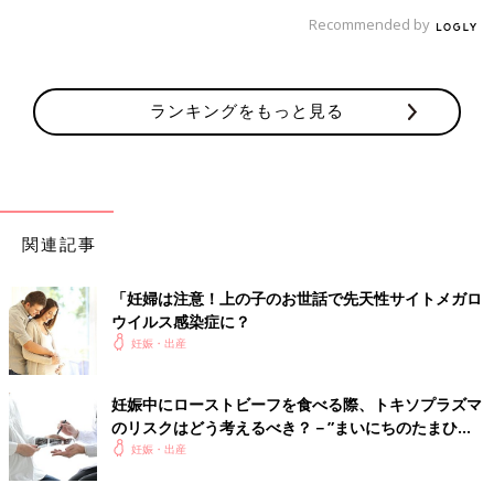
Recommended by
ランキングをもっと見る
関連記事
「妊婦は注意！上の子のお世話で先天性サイトメガロ
ウイルス感染症に？
妊娠・出産
妊娠中にローストビーフを食べる際、トキソプラズマ
のリスクはどう考えるべき？－”まいにちのたまひ
よ”に寄せられた投稿
妊娠・出産