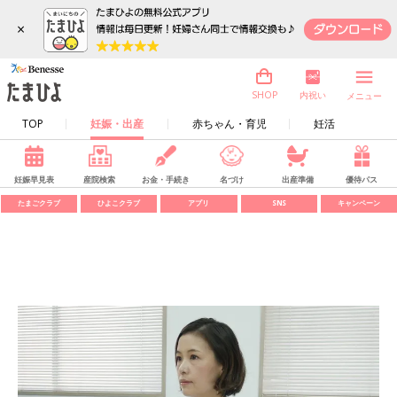
×
内祝い
SHOP
メニュー
TOP
妊娠・出産
赤ちゃん・育児
妊活
妊娠早見表
産院検索
お金・手続き
名づけ
出産準備
優待パス
たまごクラブ
ひよこクラブ
アプリ
SNS
キャンペーン