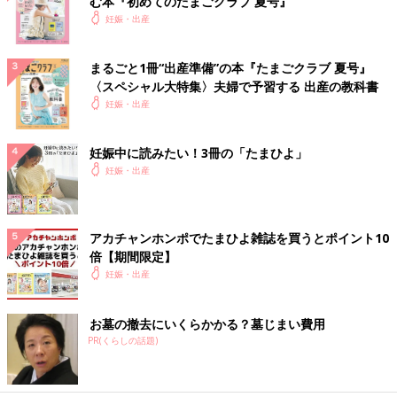
む本『初めてのたまごクラブ 夏号』
妊娠・出産
まるごと1冊“出産準備”の本『たまごクラブ 夏号』
〈スペシャル大特集〉夫婦で予習する 出産の教科書
妊娠・出産
妊娠中に読みたい！3冊の「たまひよ」
妊娠・出産
アカチャンホンポでたまひよ雑誌を買うとポイント10
倍【期間限定】
妊娠・出産
お墓の撤去にいくらかかる？墓じまい費用
PR(くらしの話題)