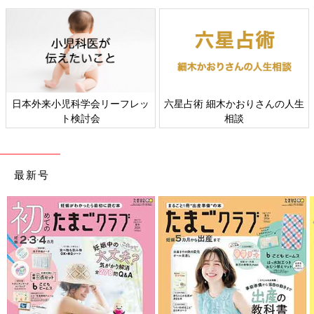
生
すべての赤ちゃんや家族にとっ
赤ちゃんの肌トラブル、アレ
て、よりよい社会・環境となる
ギーについて
ことをめざしてさまざまな課題
を取材し、発信していきます
最新号