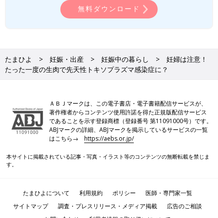
無料ダウンロード
たまひよ
妊娠・出産
妊娠中の暮らし
妊婦は注意！
たった一度の生肉で先天性トキソプラズマ感染症に？
ＡＢＪマークは、この電子書店・電子書籍配信サービスが、
著作権者からコンテンツ使用許諾を得た正規版配信サービス
であることを示す登録商標（登録番号 第11091000号）です。
ABJマークの詳細、ABJマークを掲示しているサービスの一覧
はこちら→
https://aebs.or.jp/
本サイトに掲載されている記事・写真・イラスト等のコンテンツの無断転載を禁じま
す。
たまひよについて
利用規約
ポリシー
医師・専門家一覧
サイトマップ
調査・プレスリリース・メディア掲載
広告のご相談