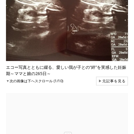
エコー写真とともに綴る、愛しい我が子との“絆”を実感した妊娠
期～ママと娘の265日～
▼
次の画像は下へスクロール (1/10)
▶
元記事を見る