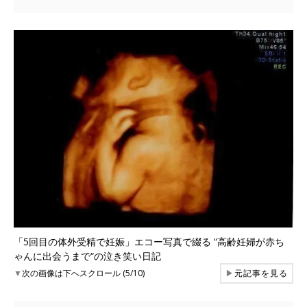
「5回目の体外受精で妊娠」エコー写真で綴る “高齢妊婦が赤ち
ゃんに出会うまで“の泣き笑い日記
▼
次の画像は下へスクロール (5/10)
▶
元記事を見る