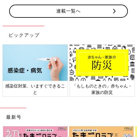
連載一覧へ
ピックアップ
・
日本外来小児科学会リーフレッ
六星占術 細木かおりさんの人
ト検討会
相談
最新号