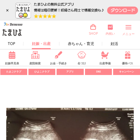
×
内祝い
SHOP
メニュー
TOP
妊娠・出産
赤ちゃん・育児
妊活
妊娠早見表
産院検索
お金・手続き
名づけ
出産準備
優待パス
たまごクラブ
ひよこクラブ
アプリ
SNS
キャンペーン