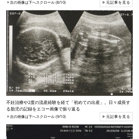
▼
次の画像は下へスクロール (8/10)
▶
元記事を見る
不妊治療や2度の流産経験を経て「初めての出産」。日々成長す
る胎児の記録をエコー画像で振り返る
▼
次の画像は下へスクロール (9/10)
▶
元記事を見る