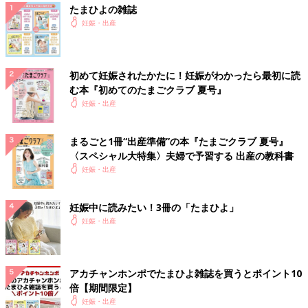
たまひよの雑誌
妊娠・出産
初めて妊娠されたかたに！妊娠がわかったら最初に読
む本『初めてのたまごクラブ 夏号』
妊娠・出産
まるごと1冊“出産準備”の本『たまごクラブ 夏号』
〈スペシャル大特集〉夫婦で予習する 出産の教科書
妊娠・出産
妊娠中に読みたい！3冊の「たまひよ」
妊娠・出産
アカチャンホンポでたまひよ雑誌を買うとポイント10
倍【期間限定】
妊娠・出産