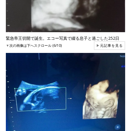
緊急帝王切開で誕生。エコー写真で綴る息子と過ごした252日
▼
次の画像は下へスクロール (6/10)
▶
元記事を見る