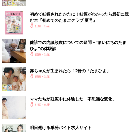
初めて妊娠されたかたに！妊娠がわかったら最初に読
む本『初めてのたまごクラブ 夏号』
妊娠・出産
健診での内診頻度についての疑問－”まいにちのたま
ひよ”の体験談
妊娠・出産
赤ちゃんが生まれたら！2冊の「たまひよ」
妊娠・出産
ママたちが妊娠中に体験した「不思議な変化」
妊娠・出産
明日働ける単発バイト求人サイト