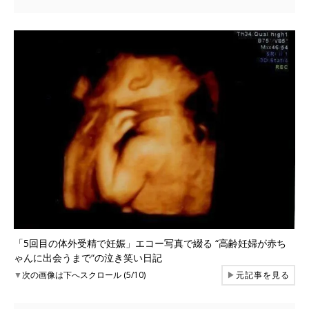
「5回目の体外受精で妊娠」エコー写真で綴る “高齢妊婦が赤ち
ゃんに出会うまで“の泣き笑い日記
▼
次の画像は下へスクロール (5/10)
▶
元記事を見る