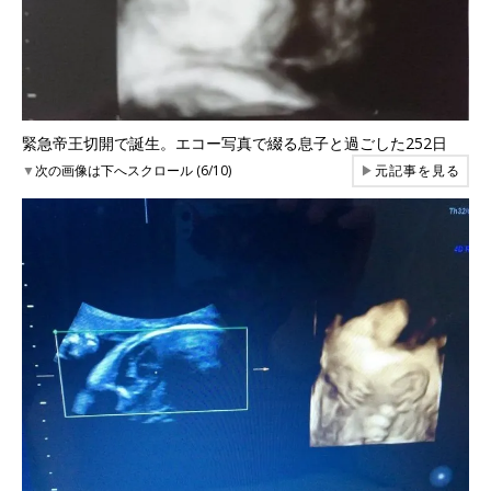
緊急帝王切開で誕生。エコー写真で綴る息子と過ごした252日
▼
次の画像は下へスクロール (6/10)
▶
元記事を見る