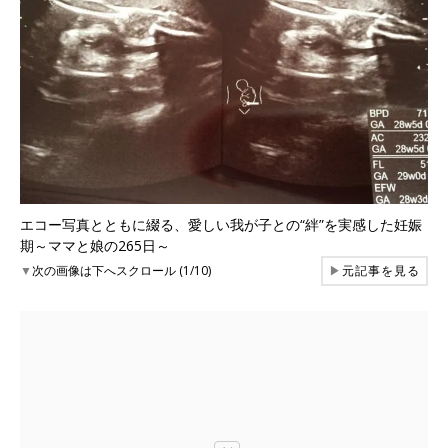
エコー写真とともに綴る、愛しい我が子との“絆”を実感した妊娠
期～ママと娘の265日～
▼
次の画像は下へスクロール (1/10)
▶
元記事を見る