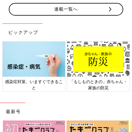
連載一覧へ
ピックアップ
きの」赤ちゃん・
日本外来小児科学会リーフレッ
六星占術 細木
族の防災
ト検討会
最新号