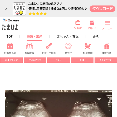
×
内祝い
SHOP
メニュー
TOP
妊娠・出産
赤ちゃん・育児
妊活
妊娠早見表
産院検索
お金・手続き
名づけ
出産準備
優待パス
たまごクラブ
ひよこクラブ
アプリ
SNS
キャンペーン