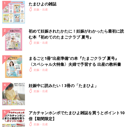
たまひよの雑誌
妊娠・出産
初めて妊娠されたかたに！妊娠がわかったら最初に読
む本『初めてのたまごクラブ 夏号』
妊娠・出産
まるごと1冊“出産準備”の本『たまごクラブ 夏号』
〈スペシャル大特集〉夫婦で予習する 出産の教科書
妊娠・出産
妊娠中に読みたい！3冊の「たまひよ」
妊娠・出産
アカチャンホンポでたまひよ雑誌を買うとポイント10
倍【期間限定】
妊娠・出産