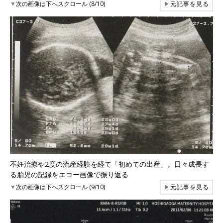
▼
次の画像は下へスクロール (8/10)
▶
元記事を見る
不妊治療や2度の流産経験を経て「初めての出産」。日々成長す
る胎児の記録をエコー画像で振り返る
▼
次の画像は下へスクロール (9/10)
▶
元記事を見る