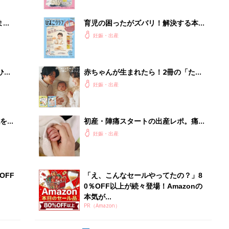
OFF
「え、こんなセールやってたの？」8
0％OFF以上が続々登場！Amazonの
本気が...
PR（Amazon）
Recommended by
出産予定日計算ツール
った
排卵日や最終生理日から出産予定日を計算した
り、妊活のタイミングの目安も
お金・手続き
出産
出産費用やもらえるお金・必要な手続きを知ろ