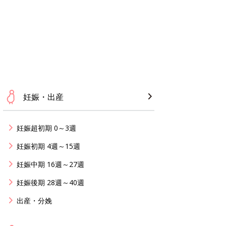
妊娠・出産
妊娠超初期 0～3週
妊娠初期 4週～15週
妊娠中期 16週～27週
妊娠後期 28週～40週
出産・分娩