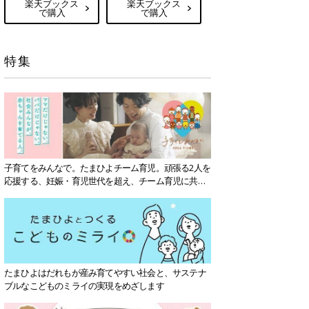
楽天ブックス
楽天ブックス
で購入
で購入
特集
子育てをみんなで。たまひよチーム育児。頑張る2人を
応援する、妊娠・育児世代を超え、チーム育児に共感
する社会を目指していきます。
たまひよはだれもが産み育てやすい社会と、サステナ
ブルなこどものミライの実現をめざします