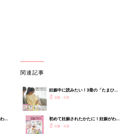
わか
初めて妊娠されたかたに！妊娠がわか
まご
ったら最初に読む本『初めてのたまご
妊娠・出産
クラブ 夏号』
まご
育児の困ったがズバリ！解決する本
集〉
『ひよこクラブ 秋号』 4カ月～2才
妊娠・出産
になるまで、育児に役立つ情報がいっ
ぱい！
ひ
赤ちゃんが生まれたら！2冊の「たま
ひよ」
妊娠・出産
を買
初産・陣痛スタートの出産レポ。痛み
を忘れるというのは本当だった！【た
妊娠・出産
まひよ 出産体験談】