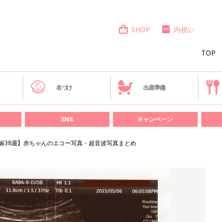
SHOP
内祝い
TOP
き
名づけ
出産準備
SNS
キャンペーン
娠38週】赤ちゃんのエコー写真・超音波写真まとめ