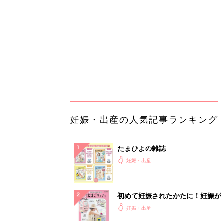
初めて妊娠されたかたに！妊娠が
ったら最初に読む本『初めてのた
妊娠・出産
クラブ 夏号』
まるごと1冊“出産準備”の本『た
クラブ 夏号』〈スペシャル大特
妊娠・出産
夫婦で予習する 出産の教科書
妊娠中に読みたい！3冊の「たま
よ」
妊娠・出産
アカチャンホンポでたまひよ雑誌
うとポイント10倍【期間限定】
妊娠・出産