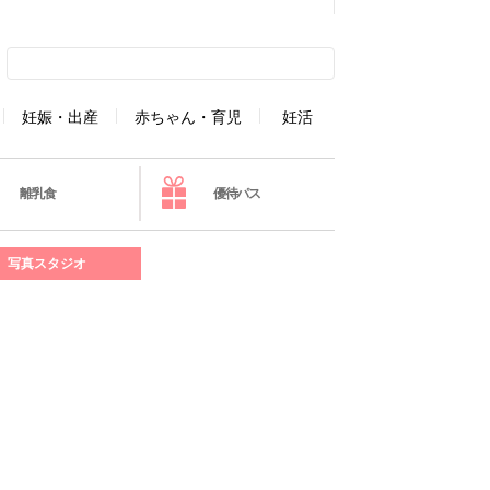
妊娠・出産
赤ちゃん・育児
妊活
離乳食
優待パス
写真スタジオ