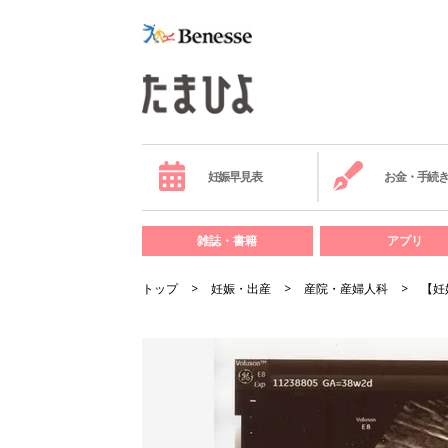
妊娠早見表
お金・手続
雑誌・書籍
アプリ
トップ
妊娠・出産
産院・産婦人科
【妊