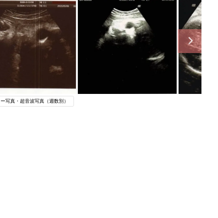
コー写真・超音波写真（週数別）
関連記事
妊娠中に読みたい！3冊の「たまひ
よ」
妊娠・出産