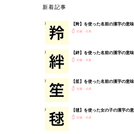
【毬】を使った女の子の漢字の意
妊娠・出産
<
1
妊娠日数や
妊娠中か