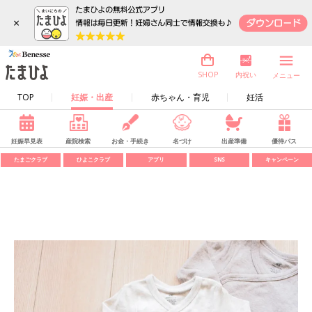
×
内祝い
SHOP
メニュー
TOP
妊娠・出産
赤ちゃん・育児
妊活
妊娠早見表
産院検索
お金・手続き
名づけ
出産準備
優待パス
たまごクラブ
ひよこクラブ
アプリ
SNS
キャンペーン