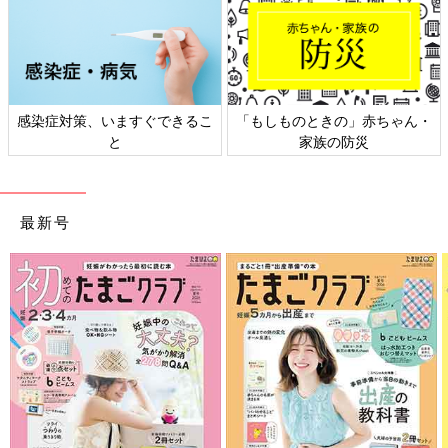
の」赤ちゃん・
日本外来小児科学会リーフレッ
六星占術 細木か
防災
ト検討会
相談
最新号