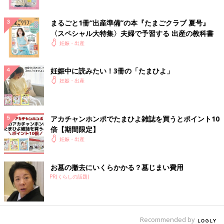
まるごと1冊“出産準備”の本『たまごクラブ 夏号』
〈スペシャル大特集〉夫婦で予習する 出産の教科書
妊娠・出産
妊娠中に読みたい！3冊の「たまひよ」
妊娠・出産
アカチャンホンポでたまひよ雑誌を買うとポイント10
倍【期間限定】
妊娠・出産
お墓の撤去にいくらかかる？墓じまい費用
PR(くらしの話題)
Recommended by