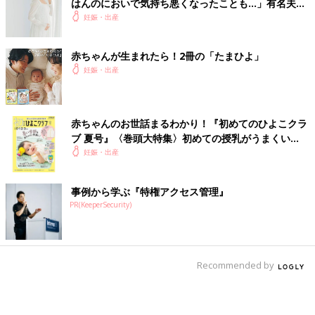
はんのにおいで気持ち悪くなったことも…」有名夫婦
のYouTubeから学んだ夫がつわり中にしたことと
妊娠・出産
は？（たまひよ独占インタビュー後編）
赤ちゃんが生まれたら！2冊の「たまひよ」
妊娠・出産
赤ちゃんのお世話まるわかり！『初めてのひよこクラ
ブ 夏号』〈巻頭大特集〉初めての授乳がうまくい
く！ おっぱい・ミルクの基本と夏のトラブル 解決テ
妊娠・出産
ク
事例から学ぶ『特権アクセス管理』
PR(KeeperSecurity)
Recommended by