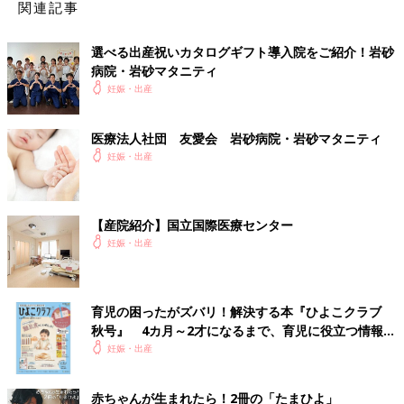
関連記事
選べる出産祝いカタログギフト導入院をご紹介！岩砂
病院・岩砂マタニティ
妊娠・出産
医療法人社団 友愛会 岩砂病院・岩砂マタニティ
妊娠・出産
【産院紹介】国立国際医療センター
妊娠・出産
育児の困ったがズバリ！解決する本『ひよこクラブ
秋号』 4カ月～2才になるまで、育児に役立つ情報が
いっぱい！
妊娠・出産
赤ちゃんが生まれたら！2冊の「たまひよ」