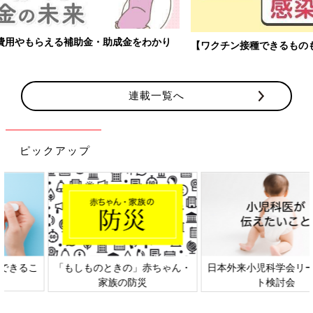
【ワクチン接種できるものも】妊婦の感染症対策、知っておいて！
連載一覧へ
ピックアップ
日本外来小児科学会リーフレッ
六星占術 細木かおりさんの人生
ト検討会
相談