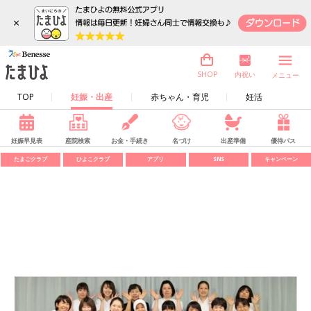
×
内祝い
SHOP
メニュー
TOP
妊娠・出産
赤ちゃん・育児
妊活
妊娠早見表
産院検索
お金・手続き
名づけ
出産準備
優待パス
たまごクラブ
ひよこクラブ
アプリ
SNS
キャンペーン