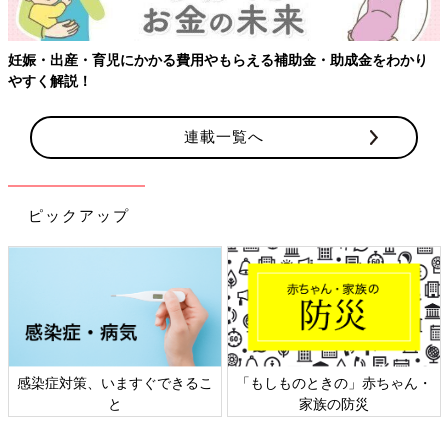
【ワクチン接種できるものも】妊婦の感染症対策、知っておいて！
連載一覧へ
ピックアップ
日本外来小児科学会リーフレッ
六星占術 細木かおりさんの人生
ト検討会
相談