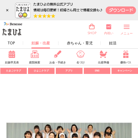
×
内祝い
SHOP
メニュー
TOP
妊娠・出産
赤ちゃん・育児
妊活
妊娠早見表
産院検索
お金・手続き
名づけ
出産準備
優待パス
たまごクラブ
ひよこクラブ
アプリ
SNS
キャンペーン