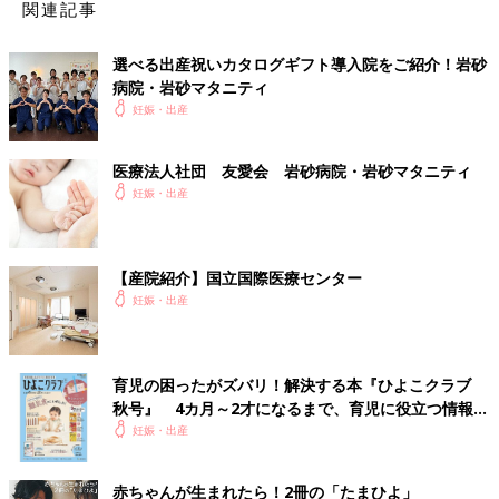
関連記事
選べる出産祝いカタログギフト導入院をご紹介！岩砂
病院・岩砂マタニティ
妊娠・出産
医療法人社団 友愛会 岩砂病院・岩砂マタニティ
妊娠・出産
【産院紹介】国立国際医療センター
妊娠・出産
育児の困ったがズバリ！解決する本『ひよこクラブ
秋号』 4カ月～2才になるまで、育児に役立つ情報が
いっぱい！
妊娠・出産
赤ちゃんが生まれたら！2冊の「たまひよ」