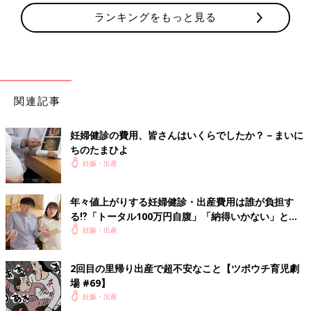
ランキングをもっと見る
関連記事
妊婦健診の費用、皆さんはいくらでしたか？－まいに
ちのたまひよ
妊娠・出産
年々値上がりする妊婦健診・出産費用は誰が負担す
る⁉「トータル100万円自腹」「納得いかない」と、
不満の声も！
妊娠・出産
2回目の里帰り出産で超不安なこと【ツボウチ育児劇
場 #69】
妊娠・出産