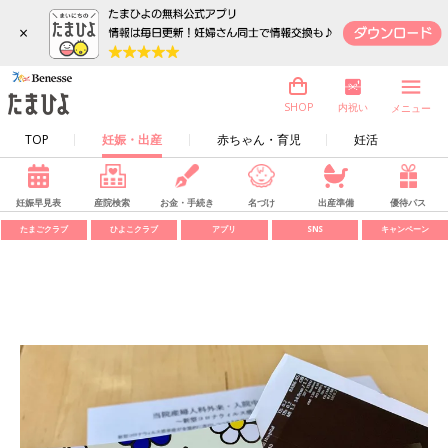
×
内祝い
SHOP
メニュー
TOP
妊娠・出産
赤ちゃん・育児
妊活
妊娠早見表
産院検索
お金・手続き
名づけ
出産準備
優待パス
たまごクラブ
ひよこクラブ
アプリ
SNS
キャンペーン