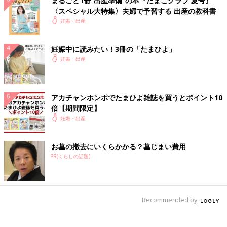
まるごと1冊“出産準備”の本『たまごクラブ 夏号』
〈スペシャル大特集〉夫婦で予習する 出産の教科書
妊娠・出産
妊娠中に読みたい！3冊の「たまひよ」
妊娠・出産
アカチャンホンポでたまひよ雑誌を買うとポイント10
倍【期間限定】
妊娠・出産
お墓の撤去にいくらかかる？墓じまい費用
PR(くらしの話題)
Recommended by