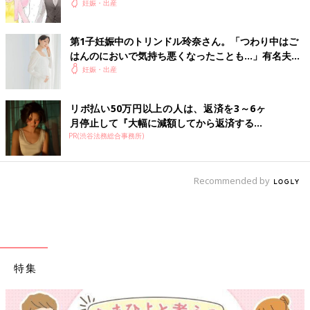
妊娠・出産
第1子妊娠中のトリンドル玲奈さん。「つわり中はご
はんのにおいで気持ち悪くなったことも…」有名夫婦
のYouTubeから学んだ夫がつわり中にしたことと
妊娠・出産
は？（たまひよ独占インタビュー後編）
リボ払い50万円以上の人は、返済を3～6ヶ
月停止して『大幅に減額してから返済する...
PR(渋谷法務総合事務所)
Recommended by
特集