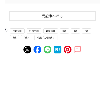
元記事へ戻る
妊娠初期
妊娠中期
妊娠後期
0歳
1歳
2歳
3歳
4歳～
小説「ご懐妊!!」