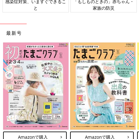
感染症対策、いますぐできるこ
「もしものときの」赤ちゃん・
と
家族の防災
最新号
Amazonで購入
Amazonで購入