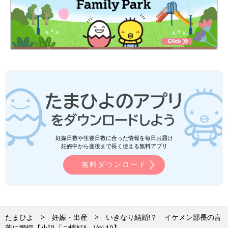
妊娠日数や生後日数に合った情報を毎日お届け
妊娠中から産後まで長く使える無料アプリ
無料ダウンロード
たまひよ
妊娠・出産
いきなり結婚!？ イケメン部長の言
葉に驚愕【小説「ご懐妊!!」Vol.10】