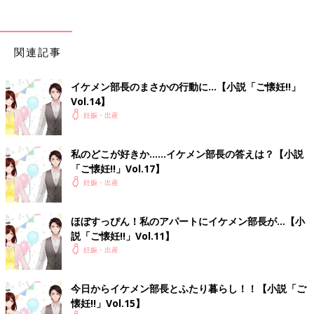
関連記事
イケメン部長のまさかの行動に…【小説「ご懐妊!!」
Vol.14】
妊娠・出産
私のどこが好きか……イケメン部長の答えは？【小説
「ご懐妊!!」Vol.17】
妊娠・出産
ほぼすっぴん！私のアパートにイケメン部長が…【小
説「ご懐妊!!」Vol.11】
妊娠・出産
今日からイケメン部長とふたり暮らし！！【小説「ご
懐妊!!」Vol.15】