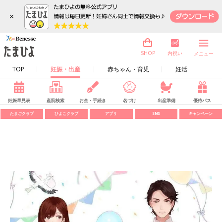
×
内祝い
SHOP
メニュー
TOP
妊娠・出産
赤ちゃん・育児
妊活
妊娠早見表
産院検索
お金・手続き
名づけ
出産準備
優待パス
たまごクラブ
ひよこクラブ
アプリ
SNS
キャンペーン