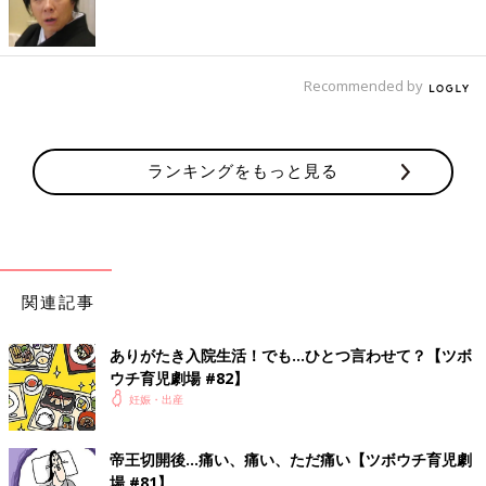
Recommended by
ランキングをもっと見る
関連記事
ありがたき入院生活！でも…ひとつ言わせて？【ツボ
ウチ育児劇場 #82】
妊娠・出産
帝王切開後…痛い、痛い、ただ痛い【ツボウチ育児劇
場 #81】