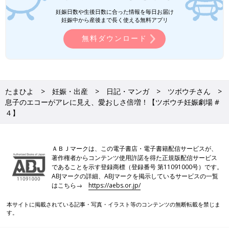
妊娠日数や生後日数に合った情報を毎日お届け
妊娠中から産後まで長く使える無料アプリ
無料ダウンロード
たまひよ
妊娠・出産
日記・マンガ
ツボウチさん
息子のエコーがアレに見え、愛おしさ倍増！【ツボウチ妊娠劇場 #
４】
ＡＢＪマークは、この電子書店・電子書籍配信サービスが、
著作権者からコンテンツ使用許諾を得た正規版配信サービス
であることを示す登録商標（登録番号 第11091000号）です。
ABJマークの詳細、ABJマークを掲示しているサービスの一覧
はこちら→
https://aebs.or.jp/
本サイトに掲載されている記事・写真・イラスト等のコンテンツの無断転載を禁じま
す。