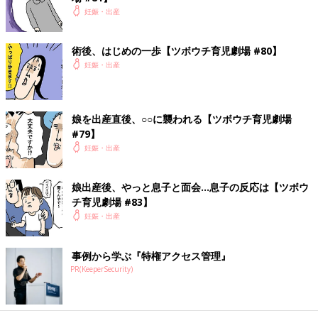
妊娠・出産
術後、はじめの一歩【ツボウチ育児劇場 #80】
妊娠・出産
娘を出産直後、○○に襲われる【ツボウチ育児劇場
#79】
妊娠・出産
娘出産後、やっと息子と面会…息子の反応は【ツボウ
チ育児劇場 #83】
妊娠・出産
事例から学ぶ『特権アクセス管理』
PR(KeeperSecurity)