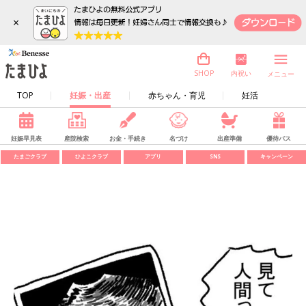
×
内祝い
SHOP
メニュー
TOP
妊娠・出産
赤ちゃん・育児
妊活
妊娠早見表
産院検索
お金・手続き
名づけ
出産準備
優待パス
たまごクラブ
ひよこクラブ
アプリ
SNS
キャンペーン