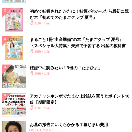
初めて妊娠されたかたに！妊娠がわかったら最初に読
む本『初めてのたまごクラブ 夏号』
妊娠・出産
まるごと1冊“出産準備”の本『たまごクラブ 夏号』
〈スペシャル大特集〉夫婦で予習する 出産の教科書
妊娠・出産
妊娠中に読みたい！3冊の「たまひよ」
妊娠・出産
アカチャンホンポでたまひよ雑誌を買うとポイント10
倍【期間限定】
妊娠・出産
お墓の撤去にいくらかかる？墓じまい費用
PR(くらしの話題)