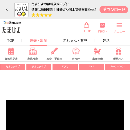
×
内祝い
SHOP
メニュー
TOP
妊娠・出産
赤ちゃん・育児
妊活
妊娠早見表
産院検索
お金・手続き
名づけ
出産準備
優待パス
たまごクラブ
ひよこクラブ
アプリ
SNS
キャンペーン