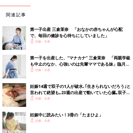
関連記事
第一子出産 三倉茉奈 「おなかの赤ちゃんが心配
で、毎回の健診を心待ちにしていました」
妊娠・出産
第一子を出産した、“マナカナ” 三倉茉奈 「両親学級
も中止のなか、心強いのは先輩ママである妹」臨月時
インタビュー
妊娠・出産
妊娠14週で双子の1人が破水､｢生きられないだろう｣と
言われて絶望も｡23週の出産で動いていた心臓｡双子の
生命力に涙した【低出生体重児】
妊娠・出産
妊娠中に読みたい！3冊の「たまひよ」
妊娠・出産