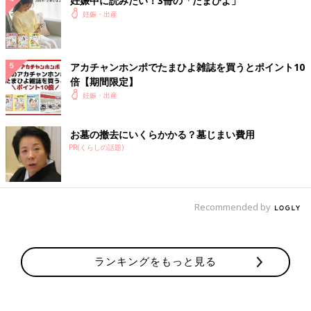
妊娠中に読みたい！3冊の「たまひよ」
妊娠・出産
アカチャンホンポでたまひよ雑誌を買うとポイント10
倍【期間限定】
妊娠・出産
お墓の撤去にいくらかかる？墓じまい費用
PR(くらしの話題)
Recommended by
ランキングをもっと見る