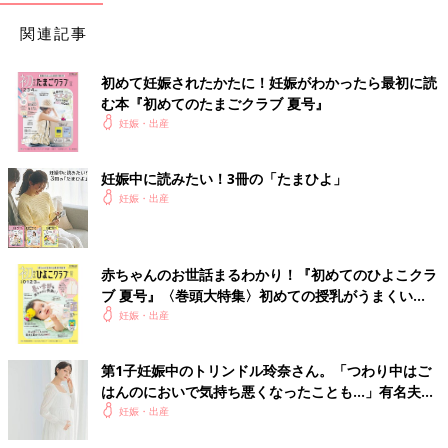
関連記事
初めて妊娠されたかたに！妊娠がわかったら最初に読
む本『初めてのたまごクラブ 夏号』
妊娠・出産
妊娠中に読みたい！3冊の「たまひよ」
妊娠・出産
赤ちゃんのお世話まるわかり！『初めてのひよこクラ
ブ 夏号』〈巻頭大特集〉初めての授乳がうまくい
く！ おっぱい・ミルクの基本と夏のトラブル 解決テ
妊娠・出産
ク
第1子妊娠中のトリンドル玲奈さん。「つわり中はご
はんのにおいで気持ち悪くなったことも…」有名夫婦
のYouTubeから学んだ夫がつわり中にしたことと
妊娠・出産
は？（たまひよ独占インタビュー後編）