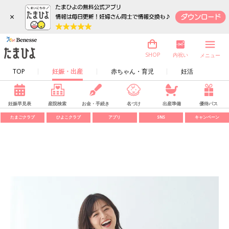
×
内祝い
SHOP
メニュー
TOP
妊娠・出産
赤ちゃん・育児
妊活
妊娠早見表
産院検索
お金・手続き
名づけ
出産準備
優待パス
たまごクラブ
ひよこクラブ
アプリ
SNS
キャンペーン