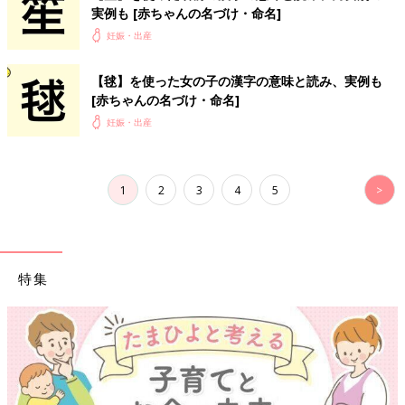
実例も [赤ちゃんの名づけ・命名]
妊娠・出産
【毬】を使った女の子の漢字の意味と読み、実例も
[赤ちゃんの名づけ・命名]
妊娠・出産
1
2
3
4
5
>
特集