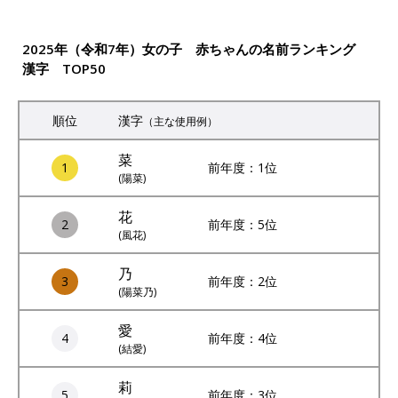
2025年（令和7年）女の子 赤ちゃんの名前ランキング
漢字 TOP50
順位
漢字
（主な使用例）
菜
1
前年度：1位
(陽菜)
花
2
前年度：5位
(風花)
乃
3
前年度：2位
(陽菜乃)
愛
4
前年度：4位
(結愛)
莉
5
前年度：3位