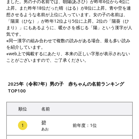
ました。男の子の名前では、朝陽(あさひ）が昨年6位から4位に
上昇。また昨年18位だった晴（はる）が8位に上昇。青や空を連
想させるような名前が上位に入っています。女の子の名前は、
「陽菜（ひな）」が昨年12位より5位に上昇。2位の「陽葵（ひ
まり）」にもあるように、暖かさを感じる「陽」という漢字が人
気です。
※同一漢字の組み合わせで複数の読みがある場合、最も多い読み
を紹介しています。
※web上で掲載するにあたり、本来の正しい字形が表示されない
ことがございますので、ご了承ください。
2025年（令和7年）男の子 赤ちゃんの名前ランキング
TOP100
順位
名前
碧
1
前年度：1位
あお