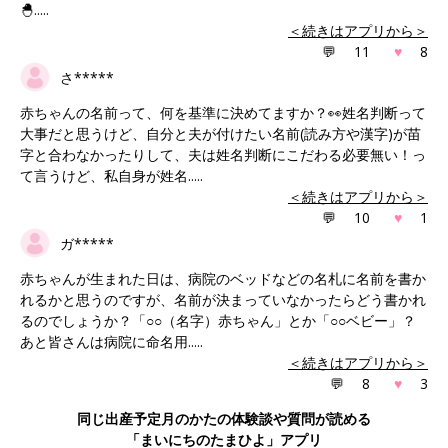
🐣.....
＜続きはアプリから＞
💬
11
♥
8
さ*****
赤ちゃんの名前って、何を基準に決めてますか？👀姓名判断って
大事だと思うけど、自分と夫が付けたい名前(読み方や漢字)が苗
字と合わなかったりして、夫は姓名判断にこだわる必要無い！っ
て言うけど、私自身が姓名.....
＜続きはアプリから＞
💬
10
♥
1
ガ*****
赤ちゃんが生まれた日は、病院のベッドなどの名札に名前を書か
れるかと思うのですが、名前が決まっていなかったらどう書かれ
るのでしょうか？「○○（名字）赤ちゃん」とか「○○ベビー」？
あと皆さんは病院に命名用.....
＜続きはアプリから＞
💬
8
♥
3
同じ出産
予定
月のかたの体験談や質問が読める
「まいにちのたまひよ」アプリ