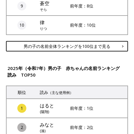
蒼空
9
前年度：8位
そら
律
10
前年度：10位
りつ
男の子の名前全体ランキングを100位まで見る
2025年（令和7年）男の子 赤ちゃんの名前ランキング
読み TOP50
順位
読み
（主な使用例）
はると
1
前年度：1位
(陽翔)
みなと
2
前年度：2位
(湊)