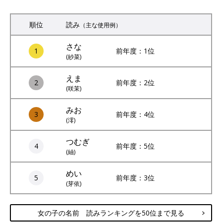
順位
読み
（主な使用例）
さな
1
前年度：1位
(紗菜)
えま
2
前年度：2位
(咲茉)
みお
3
前年度：4位
(澪)
つむぎ
4
前年度：5位
(紬)
めい
5
前年度：3位
(芽依)
女の子の名前 読みランキングを50位まで見る