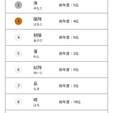
湊
2
前年度：5位
みなと
陽翔
3
前年度：4位
はると
朝陽
4
前年度：6位
あさひ
蓮
5
前年度：2位
れん
結翔
6
前年度：9位
ゆいと
凪
7
前年度：3位
なぎ
晴
8
前年度：18位
はる