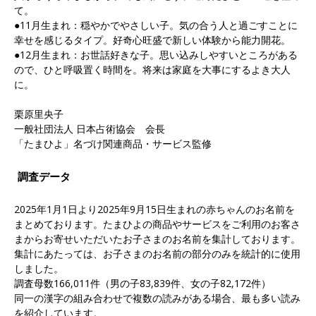
て。
●11月生まれ：穏やかでやさしい子。気の合う人と過ごすことに
幸せを感じるタイプ。好奇心旺盛で新しい体験から能力開花。
●12月生まれ：お世話好きな子。思い込みしやすいところがある
ので、ひと呼吸置く時間を。将来は家庭を大事にするよき大人
に。
栗原里央子
一般社団法人 日本占術協会 会長
「たまひよ」名づけ関連商品・サービス監修
調査データ
2025年1月1日より2025年9月15日生まれの赤ちゃんのお名前を
まとめております。たまひよの商品やサービスをご利用のお客さ
まからお寄せいただいたお子さまのお名前を集計しております。
集計にあたっては、お子さまのお名前の部分のみを統計的に使用
しました。
調査母数166,011件（男の子83,839件、女の子82,172件）
同一の漢字の組み合わせで複数の読みがある場合、最も多い読み
を紹介しています。