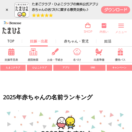
×
内祝い
SHOP
メニュー
TOP
妊娠・出産
赤ちゃん・育児
妊活
妊娠早見表
産院検索
お金・手続き
名づけ
出産準備
優待パス
たまごクラブ
ひよこクラブ
アプリ
SNS
キャンペーン
2025年赤ちゃんの名前ランキング