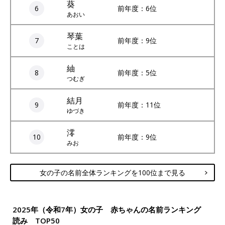
葵
6
前年度：6位
あおい
琴葉
7
前年度：9位
ことは
紬
8
前年度：5位
つむぎ
結月
9
前年度：11位
ゆづき
澪
10
前年度：9位
みお
女の子の名前全体ランキングを100位まで見る
2025年（令和7年）女の子 赤ちゃんの名前ランキング
読み TOP50