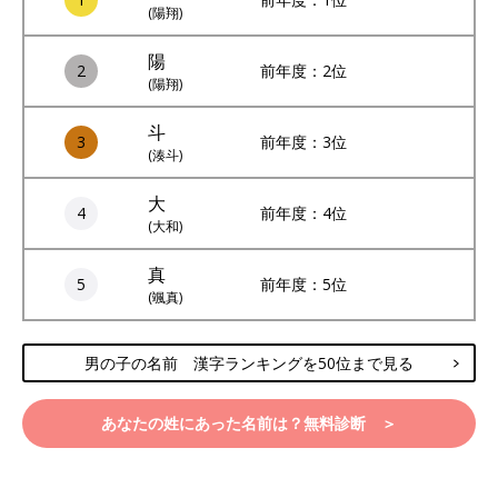
(陽翔)
陽
2
前年度：2位
(陽翔)
斗
3
前年度：3位
(湊斗)
大
4
前年度：4位
(大和)
真
5
前年度：5位
(颯真)
男の子の名前 漢字ランキングを50位まで見る
あなたの姓にあった名前は？無料診断 ＞