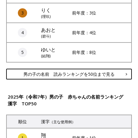
りく
3
前年度：3位
(理玖)
あおと
4
前年度：4位
(碧斗)
ゆいと
5
前年度：8位
(結翔)
男の子の名前 読みランキングを50位まで見る
2025年（令和7年）男の子 赤ちゃんの名前ランキング
漢字 TOP50
順位
漢字
（主な使用例）
翔
1
前年度：1位