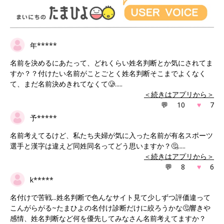
年*****
名前を決めるにあたって、どれくらい姓名判断とか気にされてま
すか？？付けたい名前がことごとく姓名判断そこまでよくなく
て、まだ名前決めきれてなくて🥲.....
＜続きはアプリから＞
💬
10
♥
7
予*****
名前考えてるけど、私たち夫婦が気に入った名前が有名スポーツ
選手と漢字は違えど同姓同名ってどう思いますか？🤔.....
＜続きはアプリから＞
💬
8
♥
6
k*****
名付けで苦戦...姓名判断で色んなサイト見て少しずつ評価違って
こんがらがる~たまひよの名付け診断だけに絞ろうかな🤔響きや
感情、姓名判断など何を優先してみなさん名前考えてますか？