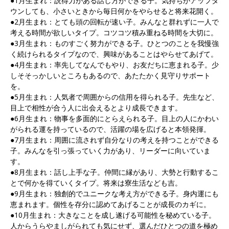
●1月生まれ：説得力がある話し方ができる子。気持ちがアップダ
ウンしても、小さいときから毎日何かをやらせると将来花開く。
●2月生まれ：とても頭の回転が速い子。みんなと群れずに一人で
考える時間が欲しいタイプ。コツコツ積み重ねる時間を大切に。
●3月生まれ：ものすごく努力ができる子。ひとつのことを我慢強
く続けられるタイプなので、興味があることはやらせてあげて。
●4月生まれ：率先してなんでもやり、お友だちに恵まれる子。少
しそそっかしいところもあるので、あたたかく見守りサポート
を。
●5月生まれ：人気者で周囲からの信用を得られる子。先生など、
目上で相性が合う人に出会えるとより成長できます。
●6月生まれ：物事を多面的にとらえられる子。目上の人にかわい
がられる運を持っているので、活躍の場を広げると本領発揮。
●7月生まれ：周囲に流されず自分なりの考えを持つことができる
子。みんなを引っ張っていく力があり、リーダーに向いていま
す。
●8月生まれ：話し上手な子。仲間に縁があり、大勢と行動するこ
とで何かを得ていくタイプ。将来は寮生活なども吉。
●9月生まれ：独創的でユニークな考え方ができる子。身内運にも
恵まれます。個性を存分に認めてあげることが成長のカギに。
●10月生まれ：大きなことを成し遂げる可能性を秘めている子。
人からうらやましがられても気にせず、選んだひとつの道を極め