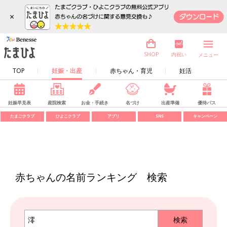
×
内祝い
SHOP
メニュー
TOP
妊娠・出産
赤ちゃん・育児
妊活
妊娠早見表
産院検索
お金・手続き
名づけ
出産準備
優待パス
たまごクラブ
ひよこクラブ
アプリ
SNS
キャンペーン
赤ちゃんの名前ランキング 検索