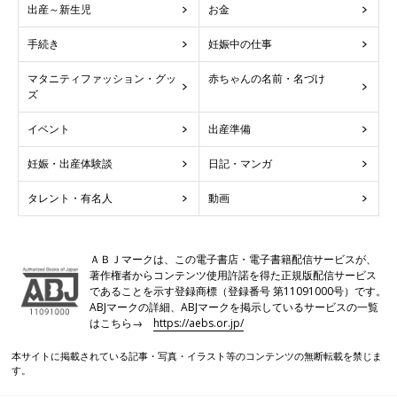
出産～新生児
お金
手続き
妊娠中の仕事
マタニティファッション・グッ
赤ちゃんの名前・名づけ
ズ
イベント
出産準備
妊娠・出産体験談
日記・マンガ
タレント・有名人
動画
ＡＢＪマークは、この電子書店・電子書籍配信サービスが、
著作権者からコンテンツ使用許諾を得た正規版配信サービス
であることを示す登録商標（登録番号 第11091000号）です。
ABJマークの詳細、ABJマークを掲示しているサービスの一覧
はこちら→
https://aebs.or.jp/
本サイトに掲載されている記事・写真・イラスト等のコンテンツの無断転載を禁じま
す。