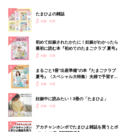
たまひよの雑誌
妊娠・出産
初めて妊娠されたかたに！妊娠がわかったら
最初に読む本『初めてのたまごクラブ 夏号』
妊娠・出産
まるごと1冊“出産準備”の本『たまごクラブ
夏号』〈スペシャル大特集〉夫婦で予習する
出産の教科書
妊娠・出産
妊娠中に読みたい！3冊の「たまひよ」
妊娠・出産
アカチャンホンポでたまひよ雑誌を買うとポ