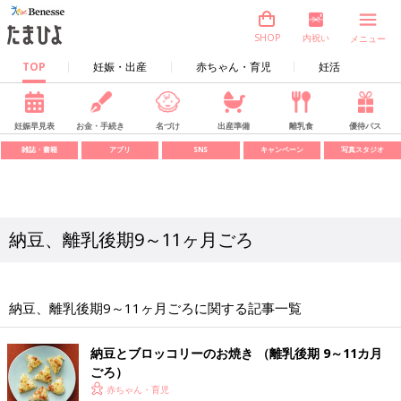
内祝い
SHOP
メニュー
TOP
妊娠・出産
赤ちゃん・育児
妊活
妊娠早見表
お金・手続き
名づけ
出産準備
離乳食
優待パス
雑誌・書籍
アプリ
SNS
キャンペーン
写真スタジオ
納豆、離乳後期9～11ヶ月ごろ
納豆、離乳後期9～11ヶ月ごろに関する記事一覧
納豆とブロッコリーのお焼き （離乳後期 9～11カ月
ごろ）
赤ちゃん・育児