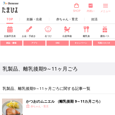
内祝い
SHOP
メニュー
TOP
妊娠・出産
赤ちゃん・育児
妊活
妊娠早見表
お金・手続き
名づけ
出産準備
離乳食
優待パス
雑誌・書籍
アプリ
SNS
キャンペーン
写真スタジオ
乳製品、離乳後期9～11ヶ月ごろ
乳製品、離乳後期9～11ヶ月ごろに関する記事一覧
かつおのムニエル （離乳後期 9～11カ月ごろ）
赤ちゃん・育児