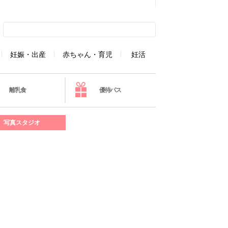
妊娠・出産
赤ちゃん・育児
妊活
離乳食
優待パス
写真スタジオ