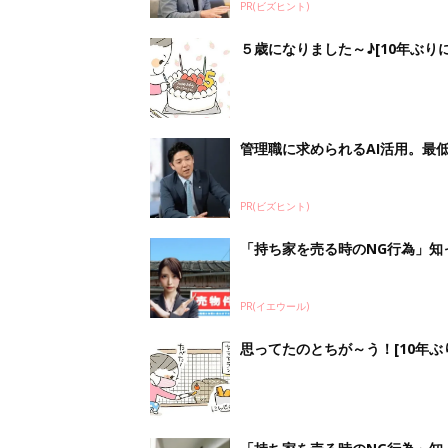
PR(ビズヒント)
５歳になりました～♪[10年ぶりに
管理職に求められるAI活用。最
PR(ビズヒント)
「持ち家を売る時のNG行為」知
PR(イエウール)
思ってたのとちが～う！[10年ぶり