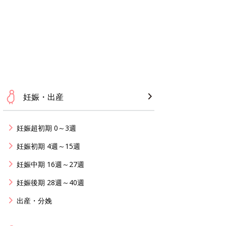
妊娠・出産
妊娠超初期 0～3週
妊娠初期 4週～15週
妊娠中期 16週～27週
妊娠後期 28週～40週
出産・分娩