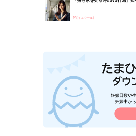
「持ち家を売る時のNG行為」知
PR(イエウール)
妊娠日数や
妊娠中か