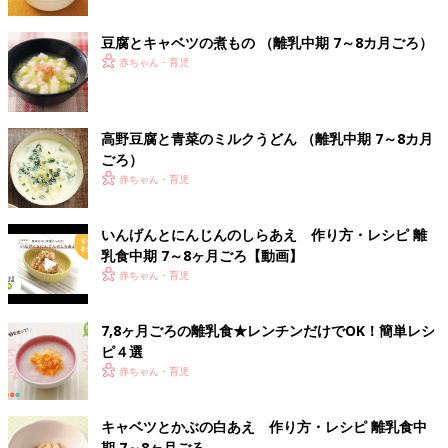
豆腐とキャベツの煮もの （離乳中期 7～8カ月ごろ）
赤ちゃん・育児
高野豆腐と青菜のミルクうどん （離乳中期 7～8カ月
ごろ）
赤ちゃん・育児
いんげんとにんじんのしらあえ 作り方・レシピ 離
乳食中期 7～8ヶ月ごろ【動画】
赤ちゃん・育児
7,8ヶ月ごろの離乳食★レンチンだけでOK！簡単レシ
ピ４選
赤ちゃん・育児
キャベツとかぶの白あえ 作り方・レシピ 離乳食中
期 7～8ヶ月ごろ