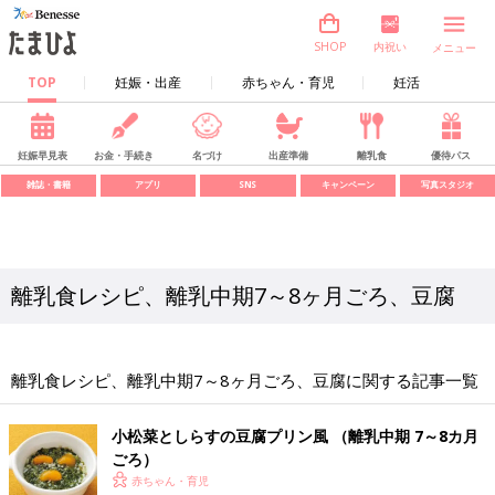
内祝い
SHOP
メニュー
TOP
妊娠・出産
赤ちゃん・育児
妊活
妊娠早見表
お金・手続き
名づけ
出産準備
離乳食
優待パス
雑誌・書籍
アプリ
SNS
キャンペーン
写真スタジオ
離乳食レシピ、離乳中期7～8ヶ月ごろ、豆腐
離乳食レシピ、離乳中期7～8ヶ月ごろ、豆腐に関する記事一覧
小松菜としらすの豆腐プリン風 （離乳中期 7～8カ月
ごろ）
赤ちゃん・育児