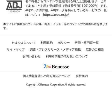
著作権者からコンテンツ使用許諾を得た正規版配信サービス
であることを示す登録商標（登録番号 第11091000号）です。
ABJマークの詳細、ABJマークを掲示しているサービスの一覧
はこちら→
https://aebs.or.jp/
本サイトに掲載されている記事・写真・イラスト等のコンテンツの無断転載を禁じま
す。
たまひよについて
利用規約
ポリシー
医師・専門家一覧
サイトマップ
調査・プレスリリース・メディア掲載
広告のご相談
お問い合わせ
利用者情報の取り扱いについて
個人情報保護への取り組みについて
会社案内
Copyright ©Benesse Corporation All rights reserved.