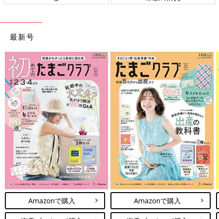
最新号
Amazonで購入
Amazonで購入