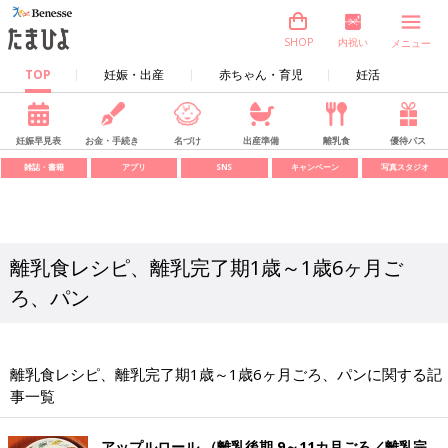
内祝い
SHOP
メニュー
TOP
妊娠・出産
赤ちゃん・育児
妊活
妊娠早見表
お金・手続き
名づけ
出産準備
離乳食
優待パス
雑誌・書籍
アプリ
SNS
キャンペーン
写真スタジオ
離乳食レシピ、離乳完了期1歳～1歳6ヶ月ご
ろ、パン
離乳食レシピ、離乳完了期1歳～1歳6ヶ月ごろ、パンに関する記
事一覧
アップルロール （離乳後期 9～11カ月ごろ／離乳完