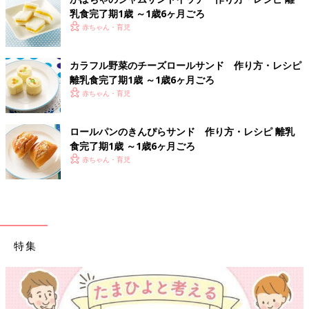
乳食完了期1歳 ～1歳6ヶ月ごろ
赤ちゃん・育児
カラフル野菜のチーズロールサンド 作り方・レシピ
離乳食完了期1歳 ～1歳6ヶ月ごろ
赤ちゃん・育児
ロールパンのきんぴらサンド 作り方・レシピ 離乳
食完了期1歳 ～1歳6ヶ月ごろ
赤ちゃん・育児
特集