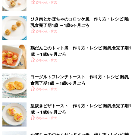
赤ちゃん・育児
ひき肉とかぼちゃのコロッケ風 作り方・レシピ 離
乳食完了期1歳 ～1歳6ヶ月ごろ
赤ちゃん・育児
鶏だんごのトマト煮 作り方・レシピ 離乳食完了期1
歳 ～1歳6ヶ月ごろ
赤ちゃん・育児
ヨーグルトフレンチトースト 作り方・レシピ 離乳
食完了期1歳 ～1歳6ヶ月ごろ
赤ちゃん・育児
型抜きピザトースト 作り方・レシピ 離乳食完了期1
歳 ～1歳6ヶ月ごろ
赤ちゃん・育児
かぼちゃのジャムサンドイッチ 作り方・レシピ 離