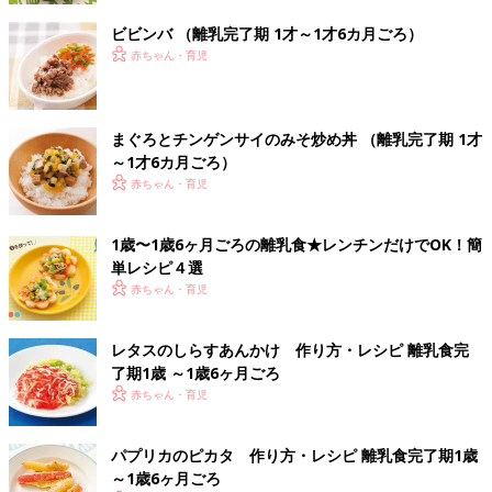
ビビンバ （離乳完了期 1才～1才6カ月ごろ）
赤ちゃん・育児
まぐろとチンゲンサイのみそ炒め丼 （離乳完了期 1才
～1才6カ月ごろ）
赤ちゃん・育児
1歳〜1歳6ヶ月ごろの離乳食★レンチンだけでOK！簡
単レシピ４選
赤ちゃん・育児
レタスのしらすあんかけ 作り方・レシピ 離乳食完
了期1歳 ～1歳6ヶ月ごろ
赤ちゃん・育児
パプリカのピカタ 作り方・レシピ 離乳食完了期1歳
～1歳6ヶ月ごろ