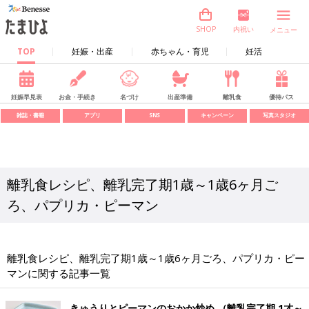
内祝い
SHOP
メニュー
TOP
妊娠・出産
赤ちゃん・育児
妊活
妊娠早見表
お金・手続き
名づけ
出産準備
離乳食
優待パス
雑誌・書籍
アプリ
SNS
キャンペーン
写真スタジオ
離乳食レシピ、離乳完了期1歳～1歳6ヶ月ご
ろ、パプリカ・ピーマン
離乳食レシピ、離乳完了期1歳～1歳6ヶ月ごろ、パプリカ・ピー
マンに関する記事一覧
きゅうりとピーマンのおかか炒め （離乳完了期 1才～