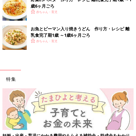
歳6ヶ月ごろ
赤ちゃん・育児
お魚とピーマン入り焼きうどん 作り方・レシピ 離
乳食完了期1歳 ～1歳6ヶ月ごろ
赤ちゃん・育児
特集
妊娠・出産・育児にかかる費用やもらえる補助金・助成金をわかり