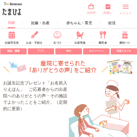
内祝い
SHOP
メニュー
TOP
妊娠・出産
赤ちゃん・育児
妊活
妊娠早見表
お金・手続き
名づけ
出産準備
離乳食
優待パス
雑誌・書籍
アプリ
SNS
キャンペーン
写真スタジオ
お誕生記念プレゼント「お名前入
りえほん」 ご応募者からの出産
院へのありがとうの声・その施設
でよかったことをご紹介。（定期
的に更新）