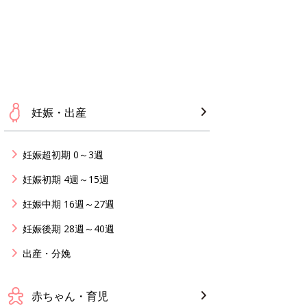
生後5カ月での右目摘出
妊娠・出産
抗がん剤治療。義眼は7
ちゃん・育児
妊娠超初期 0～3週
出から始まった義眼との
妊娠初期 4週～15週
芽細胞腫】
妊娠中期 16週～27週
妊娠後期 28週～40週
出産・分娩
赤ちゃん・育児