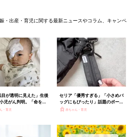
娠・出産・育児に関する最新ニュースやコラム、キャンペ
黒目が透明に見えた」生後
セリア「優秀すぎる」「小さめバ
で小児がん判明。「命を守
ッグにもぴったり」話題のポーチ
」眼球摘出を決断【網膜芽
5選
ん・育児
赤ちゃん・育児
】