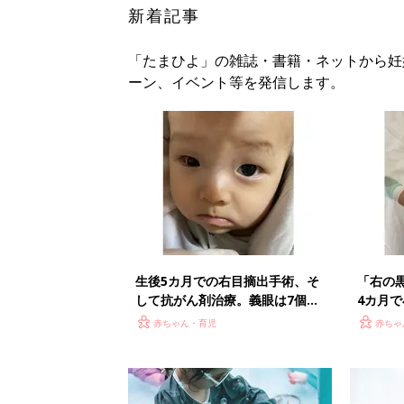
新着記事
「たまひよ」の雑誌・書籍・ネットから妊
ーン、イベント等を発信します。
生後5カ月での右目摘出手術、そ
「右の
して抗がん剤治療。義眼は7個
4カ月
目。右目摘出から始まった義眼と
るため
赤ちゃん・育児
赤ちゃ
の生活【網膜芽細胞腫】
細胞腫