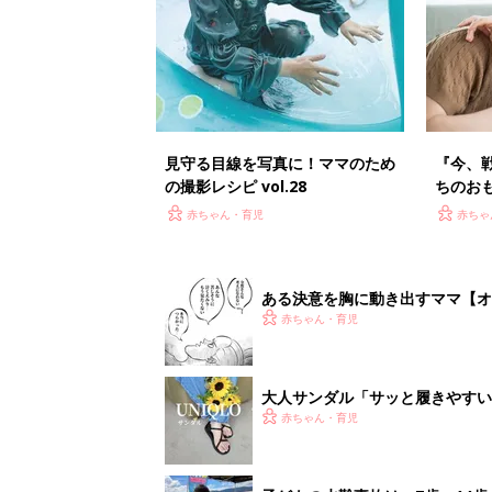
見守る目線を写真に！ママのため
『今、
の撮影レシピ vol.28
ちのお
ミス集
赤ちゃん・育児
赤ちゃ
ある決意を胸に動き出すママ【オ
赤ちゃん・育児
大人サンダル「サッと履きやすい
赤ちゃん・育児