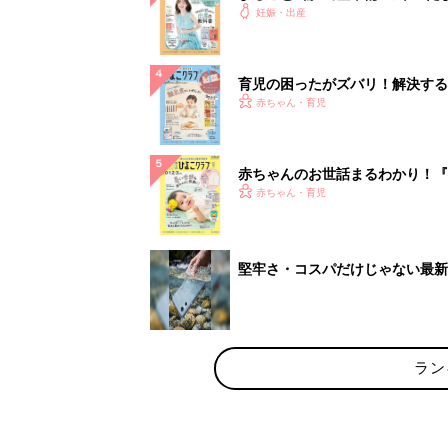
の教科書
妊娠・出産
育児の困ったがズバリ！解決する
立つ情報がいっぱい！
赤ちゃん・育児
赤ちゃんのお世話まるわかり！『
うまくいく！ おっぱい・ミルク
赤ちゃん・育児
堅牢さ・コスパだけじゃない最新「
ラン