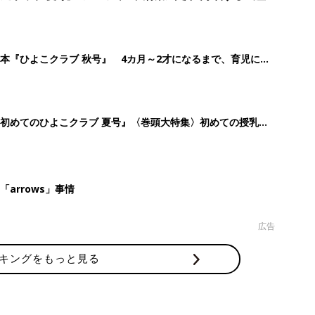
本『ひよこクラブ 秋号』 4カ月～2才になるまで、育児に役
初めてのひよこクラブ 夏号』〈巻頭大特集〉初めての授乳が
の基本と夏のトラブル 解決テク
arrows」事情
広告
キングをもっと見る