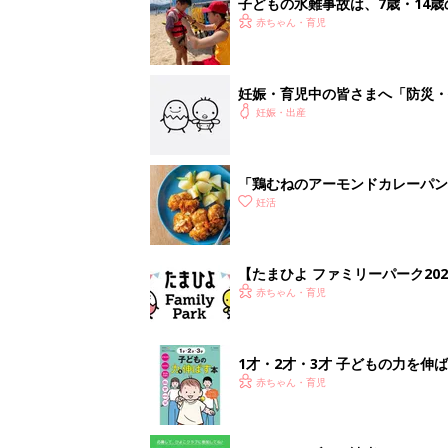
子どもの水難事故は、7歳・14
をまねく【専門家】
赤ちゃん・育児
妊娠・育児中の皆さまへ「防災・
妊娠・出産
「鶏むねのアーモンドカレーパン
妊活
【たまひよ ファミリーパーク20
赤ちゃん・育児
1才・2才・3才 子どもの力を伸
赤ちゃん・育児