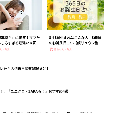
戦車待ち』に爆笑！ママた
8月8日生まれはこんな人 365日
もしろすぎる勘違い＆変換
のお誕生日占い【鏡リュウジ監
修】
ん・育児
赤ちゃん・育児
レたちの切迫早産奮闘記 #24】
！」「ユニクロ・ZARAも！」おすすめ4選