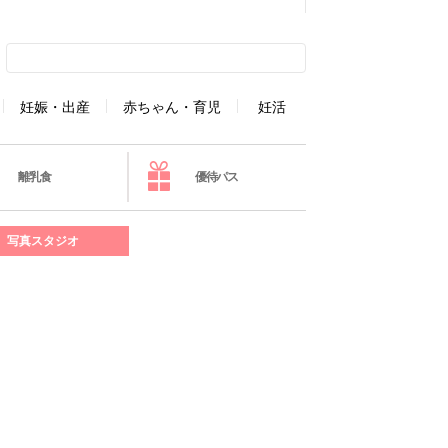
妊娠・出産
赤ちゃん・育児
妊活
離乳食
優待パス
写真スタジオ