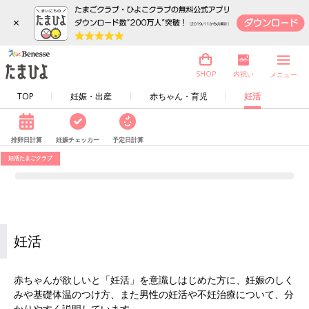
×
内祝い
SHOP
メニュー
TOP
妊娠・出産
赤ちゃん・育児
妊活
排卵日計算
妊娠チェッカー
予定日計算
妊活たまごクラブ
妊活
赤ちゃんが欲しいと「妊活」を意識しはじめた方に、妊娠のしく
みや基礎体温のつけ方、また男性の妊活や不妊治療について、分
かりやすく説明しています。