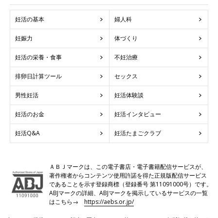
妊活の基本
婦人科
妊娠力
体づくり
妊活の栄養・食事
不妊治療
排卵日計算ツール
セックス
男性妊活
妊活体験談
妊活のお金
妊活インタビュー
妊活Q&A
妊活たまごクラブ
ＡＢＪマークは、この電子書店・電子書籍配信サービスが、
著作権者からコンテンツ使用許諾を得た正規版配信サービス
であることを示す登録商標（登録番号 第11091000号）です。
ABJマークの詳細、ABJマークを掲示しているサービスの一覧
はこちら→
https://aebs.or.jp/