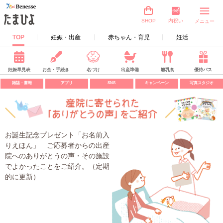
内祝い
SHOP
メニュー
TOP
妊娠・出産
赤ちゃん・育児
妊活
妊娠早見表
お金・手続き
名づけ
出産準備
離乳食
優待パス
雑誌・書籍
アプリ
SNS
キャンペーン
写真スタジオ
お誕生記念プレゼント「お名前入
りえほん」 ご応募者からの出産
院へのありがとうの声・その施設
でよかったことをご紹介。（定期
的に更新）