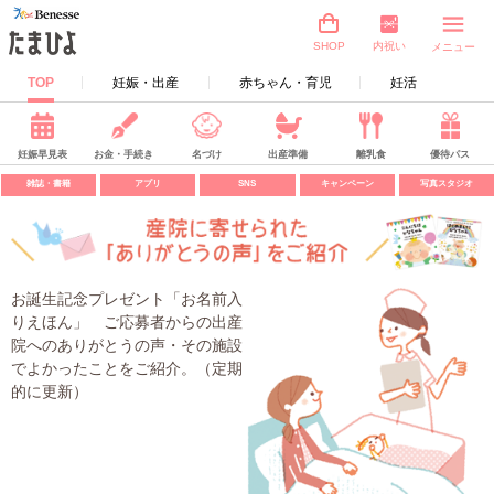
内祝い
SHOP
メニュー
TOP
妊娠・出産
赤ちゃん・育児
妊活
妊娠早見表
お金・手続き
名づけ
出産準備
離乳食
優待パス
雑誌・書籍
アプリ
SNS
キャンペーン
写真スタジオ
お誕生記念プレゼント「お名前入
りえほん」 ご応募者からの出産
院へのありがとうの声・その施設
でよかったことをご紹介。（定期
的に更新）