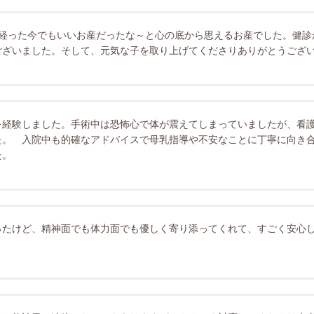
間経った今でもいいお産だったな～と心の底から思えるお産でした。健診
ございました。そして、元気な子を取り上げてくださりありがとうござ
を経験しました。手術中は恐怖心で体が震えてしまっていましたが、看
た。 入院中も的確なアドバイスで母乳指導や不安なことに丁寧に向き
た。
ったけど、精神面でも体力面でも優しく寄り添ってくれて、すごく安心