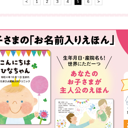
<
1
2
3
4
5
6
>