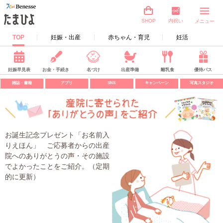
内祝い
SHOP
メニュー
TOP
妊娠・出産
赤ちゃん・育児
妊活
妊娠早見表
お金・手続き
名づけ
出産準備
離乳食
優待パス
雑誌・書籍
アプリ
SNS
キャンペーン
写真スタジオ
お誕生記念プレゼント「お名前入
りえほん」 ご応募者からの出産
院へのありがとうの声・その施設
でよかったことをご紹介。（定期
的に更新）