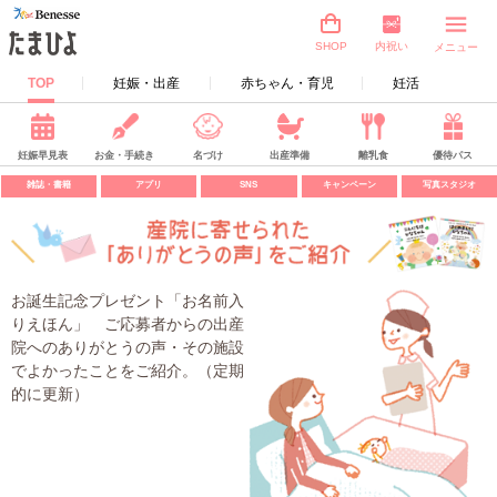
内祝い
SHOP
メニュー
TOP
妊娠・出産
赤ちゃん・育児
妊活
妊娠早見表
お金・手続き
名づけ
出産準備
離乳食
優待パス
雑誌・書籍
アプリ
SNS
キャンペーン
写真スタジオ
お誕生記念プレゼント「お名前入
りえほん」 ご応募者からの出産
院へのありがとうの声・その施設
でよかったことをご紹介。（定期
的に更新）