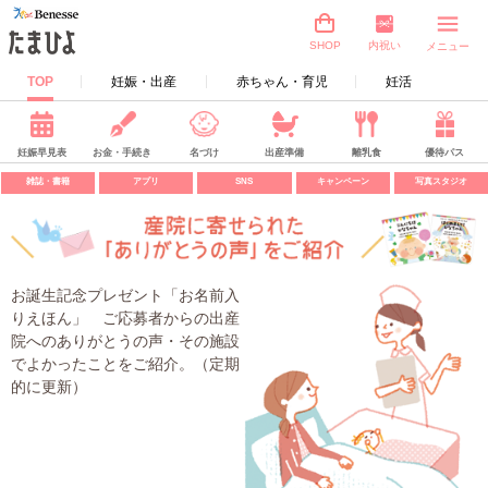
内祝い
SHOP
メニュー
TOP
妊娠・出産
赤ちゃん・育児
妊活
妊娠早見表
お金・手続き
名づけ
出産準備
離乳食
優待パス
雑誌・書籍
アプリ
SNS
キャンペーン
写真スタジオ
お誕生記念プレゼント「お名前入
りえほん」 ご応募者からの出産
院へのありがとうの声・その施設
でよかったことをご紹介。（定期
的に更新）