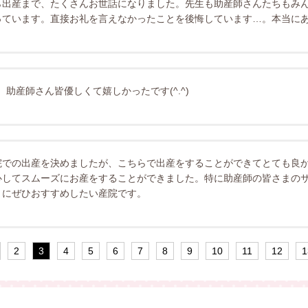
ら出産まで、たくさんお世話になりました。先生も助産師さんたちもみ
っています。直接お礼を言えなかったことを後悔しています…。本当に
) 助産師さん皆優しくて嬉しかったです(^.^)
院での出産を決めましたが、こちらで出産をすることができてとても良
心してスムーズにお産をすることができました。特に助産師の皆さまの
々にぜひおすすめしたい産院です。
2
3
4
5
6
7
8
9
10
11
12
1