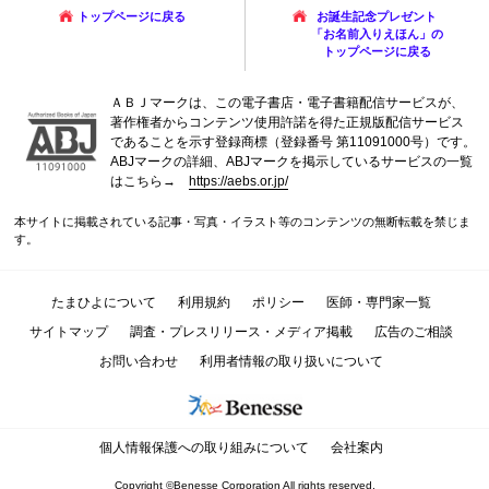
トップページに戻る
お誕生記念プレゼント
「お名前入りえほん」の
トップページに戻る
ＡＢＪマークは、この電子書店・電子書籍配信サービスが、
著作権者からコンテンツ使用許諾を得た正規版配信サービス
であることを示す登録商標（登録番号 第11091000号）です。
ABJマークの詳細、ABJマークを掲示しているサービスの一覧
はこちら→
https://aebs.or.jp/
本サイトに掲載されている記事・写真・イラスト等のコンテンツの無断転載を禁じま
す。
たまひよについて
利用規約
ポリシー
医師・専門家一覧
サイトマップ
調査・プレスリリース・メディア掲載
広告のご相談
お問い合わせ
利用者情報の取り扱いについて
個人情報保護への取り組みについて
会社案内
Copyright ©Benesse Corporation All rights reserved.