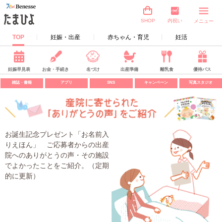
内祝い
SHOP
メニュー
TOP
妊娠・出産
赤ちゃん・育児
妊活
妊娠早見表
お金・手続き
名づけ
出産準備
離乳食
優待パス
雑誌・書籍
アプリ
SNS
キャンペーン
写真スタジオ
お誕生記念プレゼント「お名前入
りえほん」 ご応募者からの出産
院へのありがとうの声・その施設
でよかったことをご紹介。（定期
的に更新）