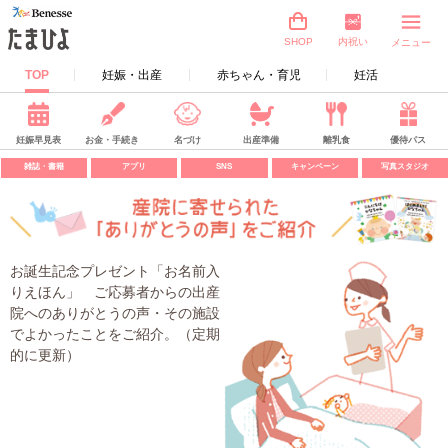
内祝い
SHOP
メニュー
TOP
妊娠・出産
赤ちゃん・育児
妊活
妊娠早見表
お金・手続き
名づけ
出産準備
離乳食
優待パス
雑誌・書籍
アプリ
SNS
キャンペーン
写真スタジオ
お誕生記念プレゼント「お名前入
りえほん」 ご応募者からの出産
院へのありがとうの声・その施設
でよかったことをご紹介。（定期
的に更新）