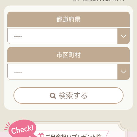
都道府県
----
市区町村
----
検索する