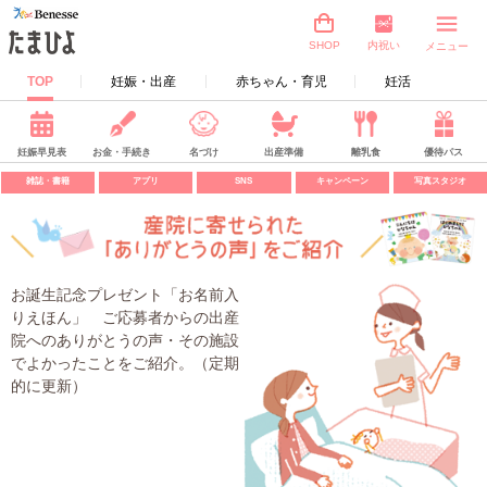
内祝い
SHOP
メニュー
TOP
妊娠・出産
赤ちゃん・育児
妊活
妊娠早見表
お金・手続き
名づけ
出産準備
離乳食
優待パス
雑誌・書籍
アプリ
SNS
キャンペーン
写真スタジオ
お誕生記念プレゼント「お名前入
りえほん」 ご応募者からの出産
院へのありがとうの声・その施設
でよかったことをご紹介。（定期
的に更新）