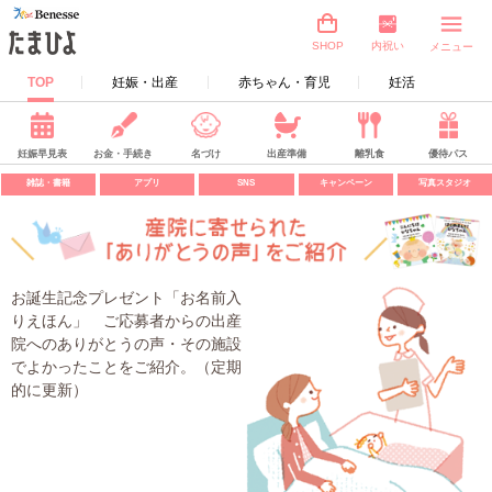
内祝い
SHOP
メニュー
TOP
妊娠・出産
赤ちゃん・育児
妊活
妊娠早見表
お金・手続き
名づけ
出産準備
離乳食
優待パス
雑誌・書籍
アプリ
SNS
キャンペーン
写真スタジオ
お誕生記念プレゼント「お名前入
りえほん」 ご応募者からの出産
院へのありがとうの声・その施設
でよかったことをご紹介。（定期
的に更新）