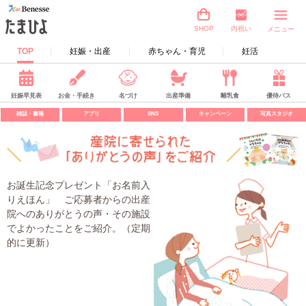
内祝い
SHOP
メニュー
TOP
妊娠・出産
赤ちゃん・育児
妊活
妊娠早見表
お金・手続き
名づけ
出産準備
離乳食
優待パス
雑誌・書籍
アプリ
SNS
キャンペーン
写真スタジオ
お誕生記念プレゼント「お名前入
りえほん」 ご応募者からの出産
院へのありがとうの声・その施設
でよかったことをご紹介。（定期
的に更新）