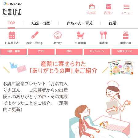
内祝い
SHOP
メニュー
TOP
妊娠・出産
赤ちゃん・育児
妊活
妊娠早見表
お金・手続き
名づけ
出産準備
離乳食
優待パス
雑誌・書籍
アプリ
SNS
キャンペーン
写真スタジオ
お誕生記念プレゼント「お名前入
りえほん」 ご応募者からの出産
院へのありがとうの声・その施設
でよかったことをご紹介。（定期
的に更新）