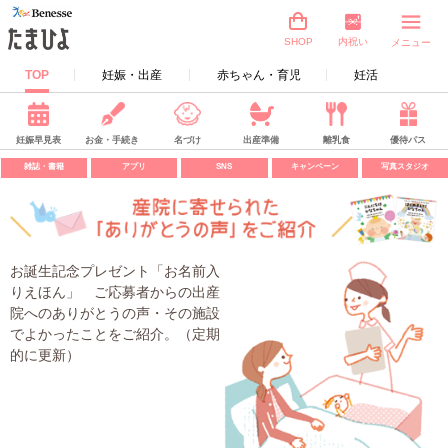
内祝い
SHOP
メニュー
TOP
妊娠・出産
赤ちゃん・育児
妊活
妊娠早見表
お金・手続き
名づけ
出産準備
離乳食
優待パス
雑誌・書籍
アプリ
SNS
キャンペーン
写真スタジオ
お誕生記念プレゼント「お名前入
りえほん」 ご応募者からの出産
院へのありがとうの声・その施設
でよかったことをご紹介。（定期
的に更新）