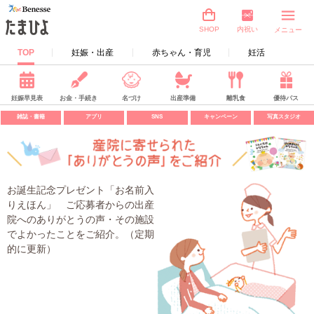
内祝い
SHOP
メニュー
TOP
妊娠・出産
赤ちゃん・育児
妊活
妊娠早見表
お金・手続き
名づけ
出産準備
離乳食
優待パス
雑誌・書籍
アプリ
SNS
キャンペーン
写真スタジオ
お誕生記念プレゼント「お名前入
りえほん」 ご応募者からの出産
院へのありがとうの声・その施設
でよかったことをご紹介。（定期
的に更新）