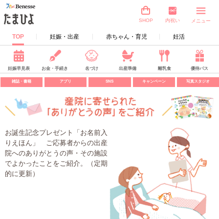
内祝い
SHOP
メニュー
TOP
妊娠・出産
赤ちゃん・育児
妊活
妊娠早見表
お金・手続き
名づけ
出産準備
離乳食
優待パス
雑誌・書籍
アプリ
SNS
キャンペーン
写真スタジオ
お誕生記念プレゼント「お名前入
りえほん」 ご応募者からの出産
院へのありがとうの声・その施設
でよかったことをご紹介。（定期
的に更新）