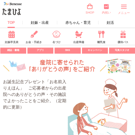
内祝い
SHOP
メニュー
TOP
妊娠・出産
赤ちゃん・育児
妊活
妊娠早見表
お金・手続き
名づけ
出産準備
離乳食
優待パス
雑誌・書籍
アプリ
SNS
キャンペーン
写真スタジオ
お誕生記念プレゼント「お名前入
りえほん」 ご応募者からの出産
院へのありがとうの声・その施設
でよかったことをご紹介。（定期
的に更新）