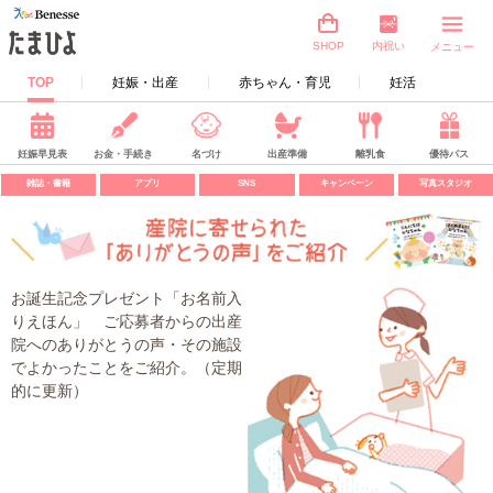
内祝い
SHOP
メニュー
TOP
妊娠・出産
赤ちゃん・育児
妊活
妊娠早見表
お金・手続き
名づけ
出産準備
離乳食
優待パス
雑誌・書籍
アプリ
SNS
キャンペーン
写真スタジオ
お誕生記念プレゼント「お名前入
りえほん」 ご応募者からの出産
院へのありがとうの声・その施設
でよかったことをご紹介。（定期
的に更新）