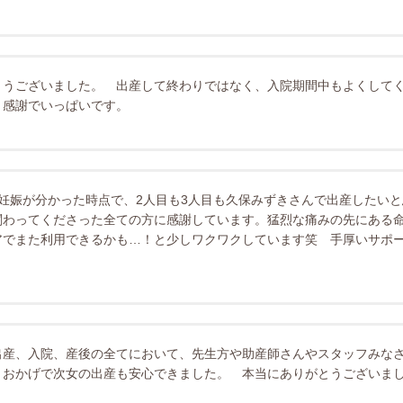
とうございました。 出産して終わりではなく、入院期間中もよくしてく
。感謝でいっぱいです。
妊娠が分かった時点で、2人目も3人目も久保みずきさんで出産したい
関わってくださった全ての方に感謝しています。猛烈な痛みの先にある
アでまた利用できるかも…！と少しワクワクしています笑 手厚いサポ
出産、入院、産後の全てにおいて、先生方や助産師さんやスタッフみな
 おかげで次女の出産も安心できました。 本当にありがとうございま