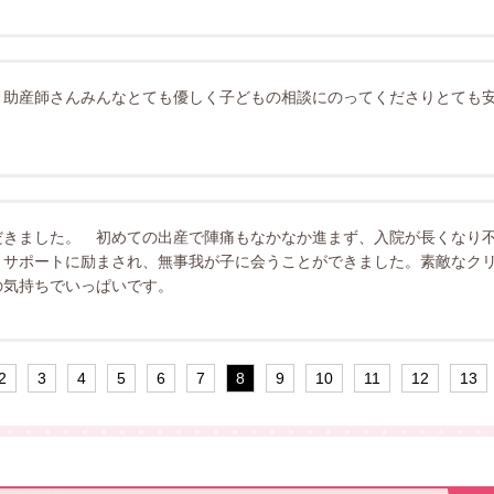
 助産師さんみんなとても優しく子どもの相談にのってくださりとても
だきました。 初めての出産で陣痛もなかなか進まず、入院が長くなり
とサポートに励まされ、無事我が子に会うことができました。素敵なク
の気持ちでいっぱいです。
2
3
4
5
6
7
8
9
10
11
12
13