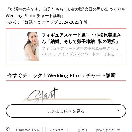
『妊活中の今でも、自分たちらしい結婚記念日の思い出づくりを
Wedding Photo チャート診断』
※参考：「妊活たまごクラブ 2024-2025年版」
フィギュアスケート選手・小松原美里さ
ん「結婚、そして卵子凍結─私の選択」
フィギュアスケート選手の小松原美里さんは
2017年、アイスダンスのパートナーであるティ
ム・コレト（現在は小松原尊）さんと結婚。そ
して2023年、卵子凍結という決断をしました。
アスリートとしてオリンピック出場という目標
今すぐチェック！Wedding Photo チャート診断
を追いながら、未来の自分のために行った選
択。約7年の夫婦の歩みと今の想いを語ってい
ただきました。
このまま続きを見る
妊娠中のイベント
ライフスタイル
記念日
妊活たまごクラブ