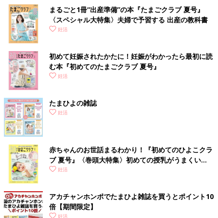
診断結果【A】写真だけの挙式スタイルで
まるごと1冊“出産準備”の本『たまごクラブ 夏号』
〈スペシャル大特集〉夫婦で予習する 出産の教科書
妊活
初めて妊娠されたかたに！妊娠がわかったら最初に読
む本『初めてのたまごクラブ 夏号』
妊活
たまひよの雑誌
妊活
赤ちゃんのお世話まるわかり！『初めてのひよこクラ
ブ 夏号』〈巻頭大特集〉初めての授乳がうまくい
く！ おっぱい・ミルクの基本と夏のトラブル 解決テ
妊活
指輪の交換などのお二人の表情はもちろん、式前のご両親との対
ク
面やご家族に参加してもらうセレモニーの様子も収められる挙式
フォト。
アカチャンホンポでたまひよ雑誌を買うとポイント10
神前式で和装の挙式フォトを撮影できるプランもあります。
倍【期間限定】
妊活