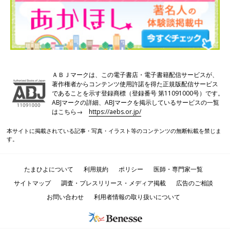
キャッチーな写真を残したい、作り込んだ世界観やアイテムで自
分たちらしい撮影がしたい。それなら、スタジオがおすすめ。
クラシックやポップなど、お好みのテイストに合ったスタジオが
ＡＢＪマークは、この電子書店・電子書籍配信サービスが、
見つかります。
著作権者からコンテンツ使用許諾を得た正規版配信サービス
であることを示す登録商標（登録番号 第11091000号）です。
ABJマークの詳細、ABJマークを掲示しているサービスの一覧
はこちら→
https://aebs.or.jp/
妊娠中も、赤ちゃんが生まれてからも撮影できます
本サイトに掲載されている記事・写真・イラスト等のコンテンツの無断転載を禁じま
す。
たまひよについて
利用規約
ポリシー
医師・専門家一覧
サイトマップ
調査・プレスリリース・メディア掲載
広告のご相談
お問い合わせ
利用者情報の取り扱いについて
新しい命を授かった時しかない瞬間を写真に残しておくのもいい
でしょう。体調が比較的落ち着く妊娠7～9カ月頃がおすすめの撮