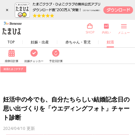
×
内祝い
SHOP
メニュー
TOP
妊娠・出産
赤ちゃん・育児
妊活
排卵日計算
妊娠チェッカー
予定日計算
妊活たまごクラブ
妊活中の今でも、自分たちらしい結婚記念日の
思い出づくりを「ウエディングフォト」チャー
ト診断
2024/04/10
更新