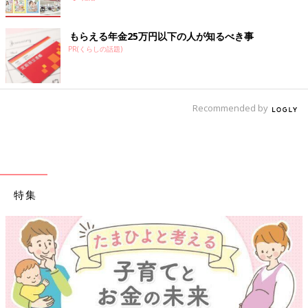
もらえる年金25万円以下の人が知るべき事
診断結果【B】家族との思い出を残す
PR(くらしの話題)
Recommended by
特集
式は挙げるけれど当日は時間が取れない。式はしないけれど家族
にドレス姿を見せたい。そんな人はドレスや和装を着てのファミ