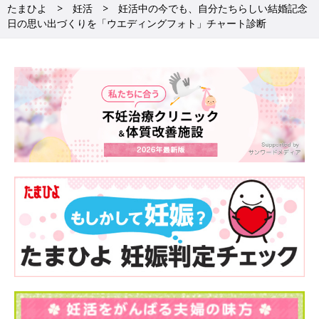
普段どおりのリラックスした表情を撮影したいなら、自然の中と
たまひよ
妊活
妊活中の今でも、自分たちらしい結婚記念
日の思い出づくりを「ウエディングフォト」チャート診断
いう手も。ご希望のイメージが叶う理想のシチュエーションで撮
影できます。
初デートやプロポーズをされた思い出の場所で撮影するのも素
敵。
診断結果【D】スタジオで個性的に