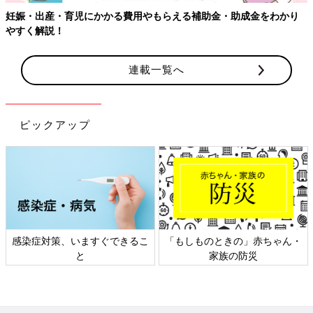
リーフォトを。
妊娠・出産・育児にかかる費用やもらえる補助金・助成金をわかり
実家近くのスタジオで、里帰りしての撮影もできます。
やすく解説！
連載一覧へ
診断結果【C】自然の中でいつもの自分たちらしく
ピックアップ
感染症対策、いますぐできるこ
「もしものときの」赤ちゃん・
と
家族の防災