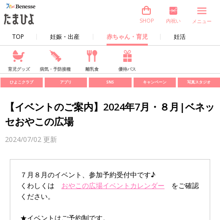
内祝い
SHOP
メニュー
TOP
妊娠・出産
赤ちゃん・育児
妊活
育児グッズ
病気・予防接種
離乳食
優待パス
ひよこクラブ
アプリ
SNS
キャンペーン
写真スタジオ
【イベントのご案内】2024年7月・８月|ベネッ
セおやこの広場
2024/07/02
更新
７月８月のイベント、参加予約受付中です♪
くわしくは
おやこの広場イベントカレンダー
をご確認
ください。
★イベントはご予約制です。