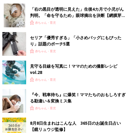
「右の黒目が透明に見えた」生後4カ月で小児がん
判明。「命を守るため」眼球摘出を決断【網膜芽細
胞腫】
赤ちゃん・育児
セリア「優秀すぎる」「小さめバッグにもぴった
り」話題のポーチ5選
赤ちゃん・育児
見守る目線を写真に！ママのための撮影レシピ
vol.28
赤ちゃん・育児
『今、戦車待ち』に爆笑！ママたちのおもしろすぎ
る勘違い＆変換ミス集
赤ちゃん・育児
8月8日生まれはこんな人 365日のお誕生日占い
【鏡リュウジ監修】