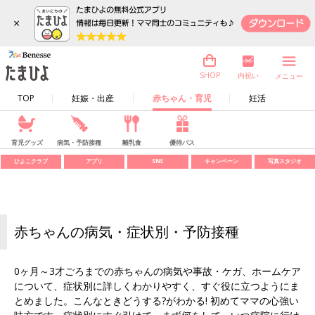
×
内祝い
SHOP
メニュー
TOP
妊娠・出産
赤ちゃん・育児
妊活
育児グッズ
病気・予防接種
離乳食
優待パス
ひよこクラブ
アプリ
SNS
キャンペーン
写真スタジオ
赤ちゃんの病気・症状別・予防接種
0ヶ月～3才ごろまでの赤ちゃんの病気や事故・ケガ、ホームケア
について、症状別に詳しくわかりやすく、すぐ役に立つようにま
とめました。こんなときどうする?がわかる! 初めてママの心強い