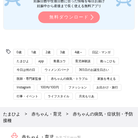
妊娠日数や生後日数に合った情報を毎日お届け
妊娠中から産後まで長く使える無料アプリ
無料ダウンロード
0歳
1歳
2歳
3歳
4歳～
日記・マンガ
たまひよ
app
青鹿ユウ
育児体験談
抱っこひも
今日は何の日
ウィメンズパーク
365日のお誕生日占い
医師・専門家監修
赤ちゃんの病気・トラブル
家族を考える
Instagram
100均/100円
ファッション
お出かけ・旅行
行事・イベント
ライフスタイル
月光もりあ
たまひよ
赤ちゃん・育児
赤ちゃんの病気・症状別・予防
接種
赤ちゃん・育児
カテゴリー一覧