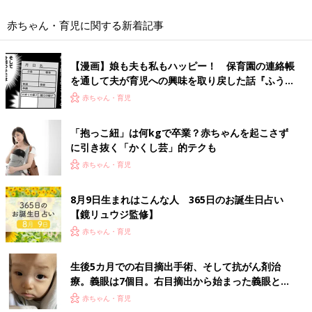
赤ちゃん・育児に関する新着記事
【漫画】娘も夫も私もハッピー！ 保育園の連絡帳
を通して夫が育児への興味を取り戻した話『ふうふ
う子育て ＃92』
赤ちゃん・育児
「抱っこ紐」は何kgで卒業？赤ちゃんを起こさず
に引き抜く「かくし芸」的テクも
赤ちゃん・育児
8月9日生まれはこんな人 365日のお誕生日占い
【鏡リュウジ監修】
赤ちゃん・育児
生後5カ月での右目摘出手術、そして抗がん剤治
療。義眼は7個目。右目摘出から始まった義眼との
生活【網膜芽細胞腫】
赤ちゃん・育児