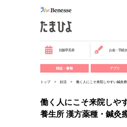
妊娠早見表
お金・手続
雑誌・書籍
アプリ
トップ
妊活
働く人にこそ来院しやすい鍼灸療
働く人にこそ来院しや
養生所 漢方薬種・鍼灸