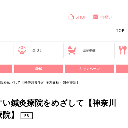
SHOP
内祝い
TOP
き
名づけ
出産準備
SNS
キャンペーン
院をめざして【神奈川養生所 漢方薬種・鍼灸療院】
すい鍼灸療院をめざして【神奈川
療院】