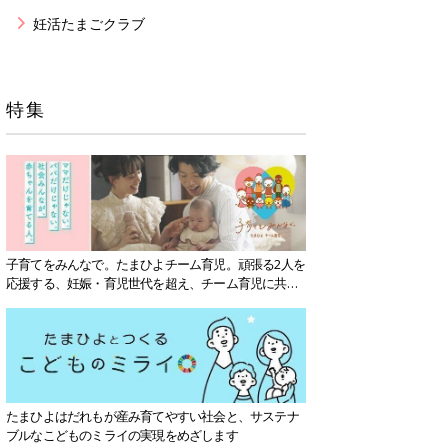
妊活たまごクラブ
特集
子育てをみんなで。たまひよチーム育児。頑張る2人を
応援する、妊娠・育児世代を超え、チーム育児に共感
する社会を目指していきます。
たまひよはだれもが産み育てやすい社会と、サステナ
ブルなこどものミライの実現をめざします