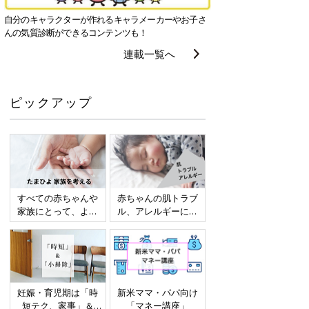
自分のキャラクターが作れるキャラメーカーやお子さ
んの気質診断ができるコンテンツも！
連載一覧へ
ピックアップ
すべての赤ちゃんや
赤ちゃんの肌トラブ
家族にとって、より
ル、アレルギーにつ
よい社会・環境とな
いて
ることをめざしてさ
まざまな課題を取材
し、発信していきま
す
妊娠・育児期は「時
新米ママ・パパ向け
短テク、家事」＆
「マネー講座」