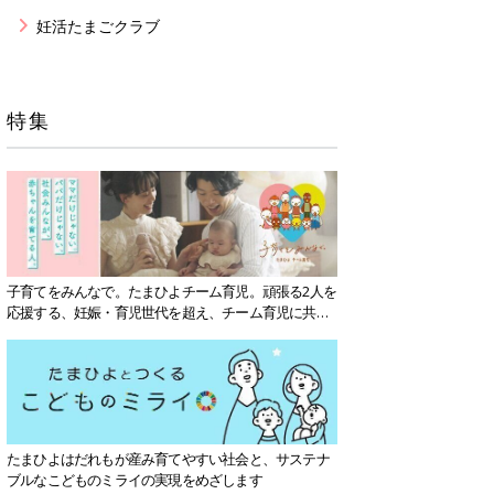
妊活たまごクラブ
特集
子育てをみんなで。たまひよチーム育児。頑張る2人を
応援する、妊娠・育児世代を超え、チーム育児に共感
する社会を目指していきます。
たまひよはだれもが産み育てやすい社会と、サステナ
ブルなこどものミライの実現をめざします