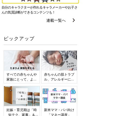
自分のキャラクターが作れるキャラメーカーやお子さ
んの気質診断ができるコンテンツも！
連載一覧へ
ピックアップ
すべての赤ちゃんや
赤ちゃんの肌トラブ
家族にとって、より
ル、アレルギーにつ
よい社会・環境とな
いて
ることをめざしてさ
まざまな課題を取材
し、発信していきま
す
妊娠・育児期は「時
新米ママ・パパ向け
短テク、家事」＆
「マネー講座」